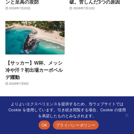
ンと至高の攻防
破。苦しんだ3つの原因
2026年7月20日
2026年7月13日
【サッカー】W杯、メッシ
冷や汗？初出場カーボベル
デ躍動
2026年7月9日
よりよいエクスペリエンスを提供するため、当ウェブサイトでは
Cookie を使用しています。引き続き閲覧する場合、Cookie の使用
を承諾したものとみなされます。
ホーム
国内スポーツ
OK
プライバシーポリシー