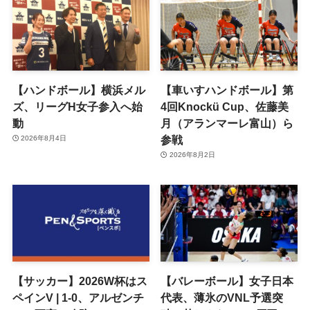
【ハンドボール】横浜メル
【車いすハンドボール】第
ズ、リーグH女子参入へ始
4回Knockü Cup、佐藤美
動
月（アランマーレ富山）ら
参戦
2026年8月4日
2026年8月2日
【サッカー】2026W杯はス
【バレーボール】女子日本
ペインV | 1-0、アルゼンチ
代表、薄氷のVNL予選突