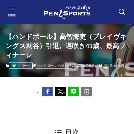
MENU
【ハンドボール】高智海吏（ブレイヴキ
ングス刈谷）引退。遅咲き41歳、最高フ
ィナーレ
2026年6月26日
久保 弘毅
ハンドボール
久保弘毅
国内スポーツ
目次