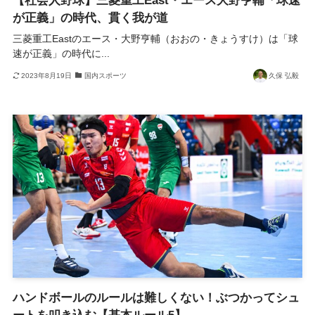
【社会人野球】三菱重工East・エース大野亨輔「球速
が正義」の時代、貫く我が道
三菱重工Eastのエース・大野亨輔（おおの・きょうすけ）は「球
速が正義」の時代に...
2023年8月19日
国内スポーツ
久保 弘毅
ハンドボールのルールは難しくない！ぶつかってシュ