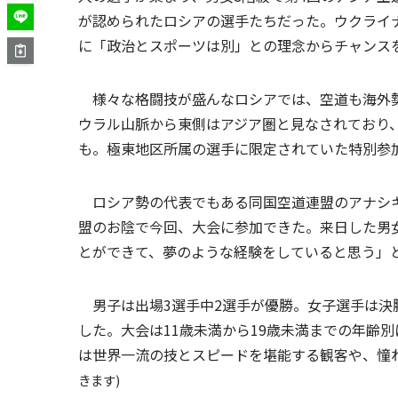
が認められたロシアの選手たちだった。ウクライ
に「政治とスポーツは別」との理念からチャンス
様々な格闘技が盛んなロシアでは、空道も海外勢
ウラル山脈から東側はアジア圏と見なされており
も。極東地区所属の選手に限定されていた特別参
ロシア勢の代表でもある同国空道連盟のアナシキ
盟のお陰で今回、大会に参加できた。来日した男
とができて、夢のような経験をしていると思う」
男子は出場3選手中2選手が優勝。女子選手は決
した。大会は11歳未満から19歳未満までの年齢
は世界一流の技とスピードを堪能する観客や、憧
きます)