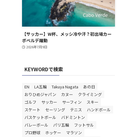
【サッカー】W杯、メッシ冷や汗？初出場カー
ボベルデ躍動
2026年7月9日
KEYWORDで検索
EN
LA五輪
Takuya Nagata
あの日
おりひめジャパン
カヌー
クライミング
ゴルフ
サッカー
サーフィン
スキー
スケート
セーリング
テニス
ハンドボール
バスケットボール
バドミントン
バレーボール
パリ五輪
フットサル
1
プロ野球
ホッケー
マラソン