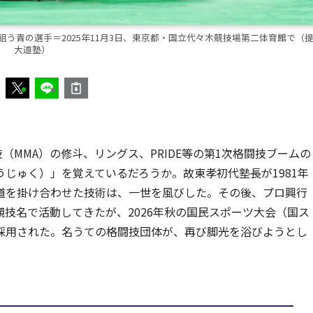
う青の選手＝2025年11月3日、東京都・国立代々木競技場第二体育館で（提
大道塾）
（MMA）の修斗、リングス、PRIDE等の第1次格闘技ブームの
じゅく）」を覚えているだろうか。故東孝初代塾長が1981年
道を掛け合わせた技術は、一世を風びした。その後、プロ興行
技名で活動してきたが、2026年秋の国民スポーツ大会（国ス
採用された。名うての格闘技団体が、再び脚光を浴びようとし