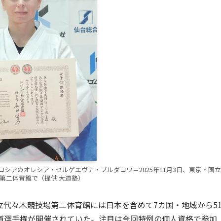
ロシアのオレシア・セルゲエヴナ・ブルダコワ＝2025年11月3日、東京・国立
第二体育館で（提供:大道塾）
立代々木競技場第二体育館には日本を含めて7カ国・地域から5
空道選手権が開催されていた。注目は今回特例の個人資格で参加