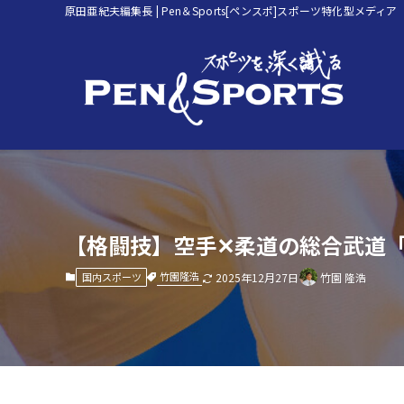
原田亜紀夫編集長 | Pen＆Sports[ペンスポ]スポーツ特化型メディア
【格闘技】空手✕柔道の総合武道「
竹園隆浩
国内スポーツ
2025年12月27日
竹園 隆浩