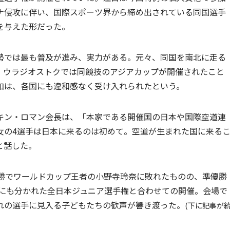
ナ侵攻に伴い、国際スポーツ界から締め出されている同国選手
を与えた形だった。
では最も普及が進み、実力がある。元々、同国を南北に走る
、ウラジオストクでは同競技のアジアカップが開催されたこと
加は、各国にも違和感なく受け入れられたという。
ン・ロマン会長は、「本家である開催国の日本や国際空道連
女の4選手は日本に来るのは初めて。空道が生まれた国に来る
と話した。
勝でワールドカップ王者の小野寺玲奈に敗れたものの、準優勝
別にも分かれた全日本ジュニア選手権と合わせての開催。会場で
れの選手に見入る子どもたちの歓声が響き渡った。
(下に記事が