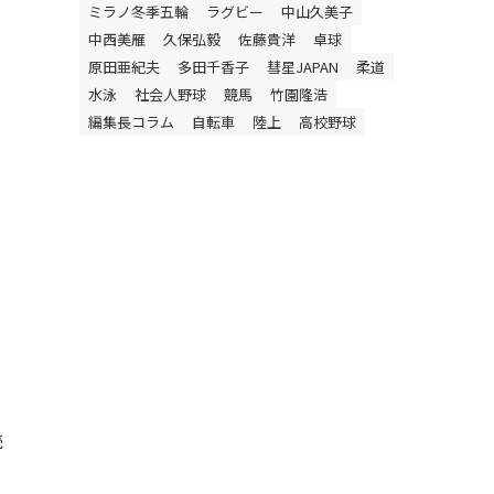
ミラノ冬季五輪
ラグビー
中山久美子
中西美雁
久保弘毅
佐藤貴洋
卓球
原田亜紀夫
多田千香子
彗星JAPAN
柔道
水泳
社会人野球
競馬
竹園隆浩
編集長コラム
自転車
陸上
高校野球
こ
続