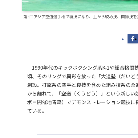
第4回アジア空道選手権で寝技になり、上から絞め技、関節技を狙
1990年代のキックボクシング系K-1や総合格闘技
頃、そのリングで異彩を放った「大道塾（だいどう
創設。打撃系の空手と寝技を含めた組み技系の柔
から離れて、「空道（くうどう）」という新しい競
ポ＝開催地青森）でデモンストレーション競技に
ている。