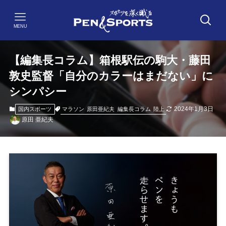
MENU
【編集長コラム】箱根駅伝の駒大・藤田
敦史監督「自分のカラーはまだない」に
シンパシー
2024年1月3日
マラソン
原田亜紀夫
編集長コラム
陸上
国内スポーツ
原田 亜紀夫