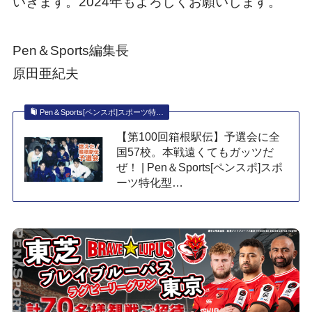
いきます。2024年もよろしくお願いします。
Pen＆Sports編集長
原田亜紀夫
Pen＆Sports[ペンスポ]スポーツ特…
【第100回箱根駅伝】予選会に全
国57校。本戦遠くてもガッツだ
ぜ！ | Pen＆Sports[ペンスポ]スポ
ーツ特化型…