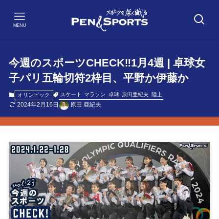
MENU
今週のスポーツCHECK‼1月4週 | 卓球女
子パリ五輪切符2枠目、平野か伊藤か
スケート
マラソン
卓球
原田亜紀夫
陸上
オリンピック
2024年2月16日
原田 亜紀夫