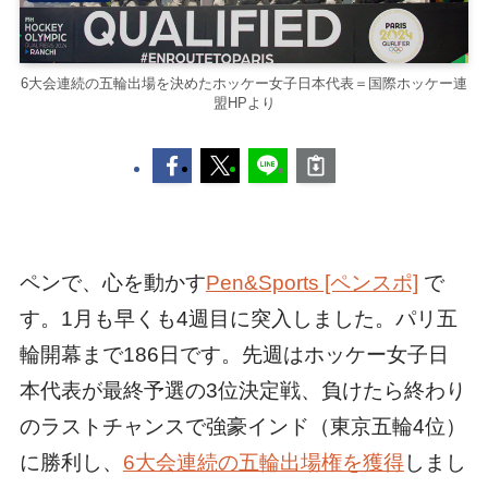
6大会連続の五輪出場を決めたホッケー女子日本代表＝国際ホッケー連
盟HPより
ペンで、心を動かす
Pen&Sports [ペンスポ]
で
す。1月も早くも4週目に突入しました。パリ五
輪開幕まで186日です。先週はホッケー女子日
本代表が最終予選の3位決定戦、負けたら終わり
のラストチャンスで強豪インド（東京五輪4位）
に勝利し、
6大会連続の五輪出場権を獲得
しまし