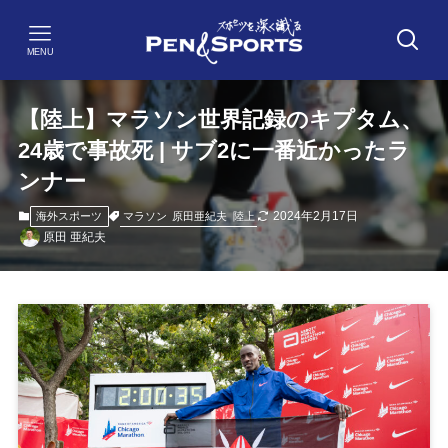
MENU
【陸上】マラソン世界記録のキプタム、
24歳で事故死 | サブ2に一番近かったラ
ンナー
2024年2月17日
マラソン
原田亜紀夫
陸上
海外スポーツ
原田 亜紀夫