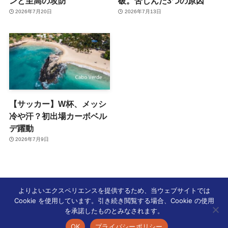
ンと至高の攻防
破。苦しんだ3つの原因
2026年7月20日
2026年7月13日
【サッカー】W杯、メッシ
冷や汗？初出場カーボベル
デ躍動
2026年7月9日
よりよいエクスペリエンスを提供するため、当ウェブサイトでは
Cookie を使用しています。引き続き閲覧する場合、Cookie の使用
ホーム
海外スポーツ
を承諾したものとみなされます。
OK
プライバシーポリシー