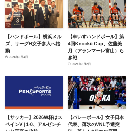
【ハンドボール】横浜メル
【車いすハンドボール】第
ズ、リーグH女子参入へ始
4回Knockü Cup、佐藤美
動
月（アランマーレ富山）ら
参戦
2026年8月4日
2026年8月2日
【サッカー】2026W杯はス
【バレーボール】女子日本
ペインV | 1-0、アルゼンチ
代表、薄氷のVNL予選突