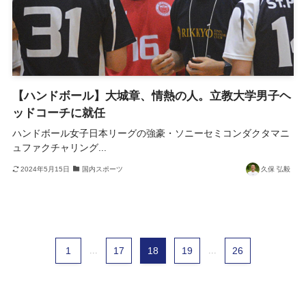
【ハンドボール】大城章、情熱の人。立教大学男子ヘ
ッドコーチに就任
ハンドボール女子日本リーグの強豪・ソニーセミコンダクタマニ
ュファクチャリング...
2024年5月15日
国内スポーツ
久保 弘毅
1
...
17
18
19
...
26