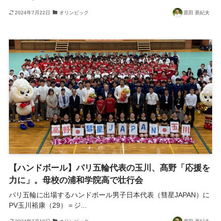
2024年7月22日
オリンピック
原田 亜紀夫
【ハンドボール】パリ五輪代表の玉川、髙野「応援を
力に」。母校の浦和学院高で壮行会
パリ五輪に出場するハンドボール男子日本代表（彗星JAPAN）に
PV玉川裕康（29）＝ジ...