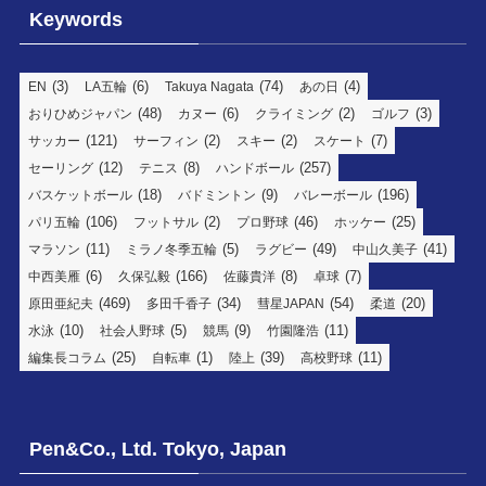
Keywords
(3)
(6)
(74)
(4)
EN
LA五輪
Takuya Nagata
あの日
(48)
(6)
(2)
(3)
おりひめジャパン
カヌー
クライミング
ゴルフ
(121)
(2)
(2)
(7)
サッカー
サーフィン
スキー
スケート
(12)
(8)
(257)
セーリング
テニス
ハンドボール
(18)
(9)
(196)
バスケットボール
バドミントン
バレーボール
(106)
(2)
(46)
(25)
パリ五輪
フットサル
プロ野球
ホッケー
(11)
(5)
(49)
(41)
マラソン
ミラノ冬季五輪
ラグビー
中山久美子
(6)
(166)
(8)
(7)
中西美雁
久保弘毅
佐藤貴洋
卓球
(469)
(34)
(54)
(20)
原田亜紀夫
多田千香子
彗星JAPAN
柔道
(10)
(5)
(9)
(11)
水泳
社会人野球
競馬
竹園隆浩
(25)
(1)
(39)
(11)
編集長コラム
自転車
陸上
高校野球
Pen&Co., Ltd. Tokyo, Japan