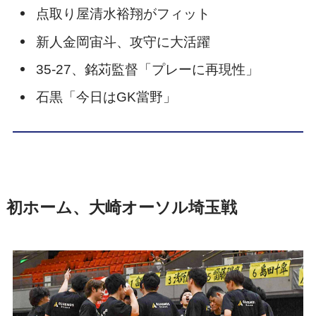
点取り屋清水裕翔がフィット
新人金岡宙斗、攻守に大活躍
35-27、銘苅監督「プレーに再現性」
石黒「今日はGK當野」
初ホーム、大崎オーソル埼玉戦