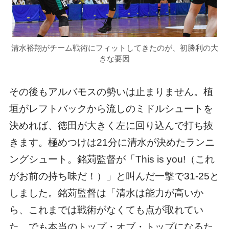
清水裕翔がチーム戦術にフィットしてきたのが、初勝利の大
きな要因
その後もアルバモスの勢いは止まりません。植
垣がレフトバックから流しのミドルシュートを
決めれば、徳田が大きく左に回り込んで打ち抜
きます。極めつけは21分に清水が決めたランニ
ングシュート。銘苅監督が「This is you!（これ
がお前の持ち味だ！）」と叫んだ一撃で31-25と
しました。銘苅監督は「清水は能力が高いか
ら、これまでは戦術がなくても点が取れてい
た。でも本当のトップ・オブ・トップになるた