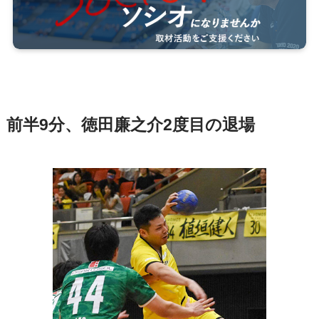
前半9分、徳田廉之介2度目の退場