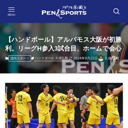
MENU
【ハンドボール】アルバモス大阪が初勝
利。リーグH参入3試合目、ホームで会心
2024年9月22日
久保 弘毅
ハンドボール
久保弘毅
国内スポーツ