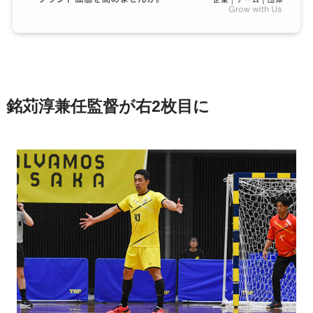
銘苅淳兼任監督が右2枚目に