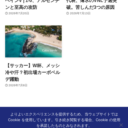
ペインV | 1-0、アルゼンチ
代表、薄氷のVNL予選突
ンと至高の攻防
破。苦しんだ3つの原因
2026年7月20日
2026年7月13日
【サッカー】W杯、メッシ
冷や汗？初出場カーボベル
デ躍動
2026年7月9日
よりよいエクスペリエンスを提供するため、当ウェブサイトでは
Cookie を使用しています。引き続き閲覧する場合、Cookie の使用
ホーム
オリンピック
を承諾したものとみなされます。