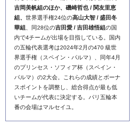
吉岡美帆組のほか、磯崎哲也 / 関友里恵
組、
世界選手権24位の
高山大智 / 盛田冬
華組
、同28位の
吉田愛 / 吉田雄悟組
の国
内で4チームが出場を目指している。国内
の五輪代表選考は2024年2月の470 級世
界選手権（スペイン・パルマ）、同年4月
のプリンセス・ソフィア杯（スペイン・
パルマ）の2大会。これらの成績とボーナ
スポイントを調整し、総合得点が最も低
いチームが代表に決定する。パリ五輪本
番の会場はマルセイユ。