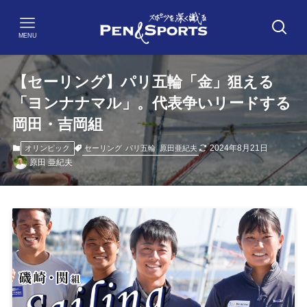
MENU
【セーリング】パリ五輪「金」狙える
「ヨンナナマル」。代表争いリードする
岡田・吉岡組
2024年8月21日
セーリング
パリ五輪
原田亜紀夫
オリンピック
原田 亜紀夫