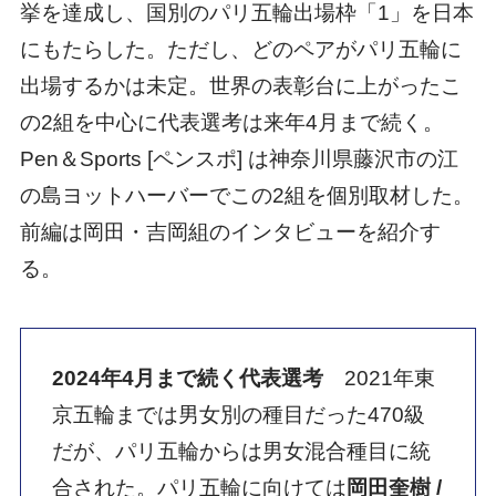
挙を達成し、国別のパリ五輪出場枠「1」を日本
にもたらした。ただし、どのペアがパリ五輪に
出場するかは未定。世界の表彰台に上がったこ
の2組を中心に代表選考は来年4月まで続く。
Pen＆Sports [ペンスポ] は神奈川県藤沢市の江
の島ヨットハーバーでこの2組を個別取材した。
前編は岡田・吉岡組のインタビューを紹介す
る。
2024年4月まで続く代表選考
2021年東
京五輪までは男女別の種目だった470級
だが、パリ五輪からは男女混合種目に統
合された。パリ五輪に向けては
岡田奎樹 /