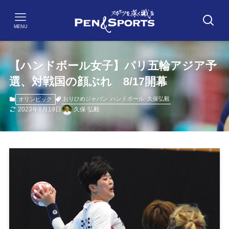
MENU
【ハンドボール女子】パリ五輪アジア予
選、対戦国の顔ぶれ 8/17開幕
おりひめジャパン
ハンドボール
久保弘毅
オリンピック
2023年8月19日
久保 弘毅