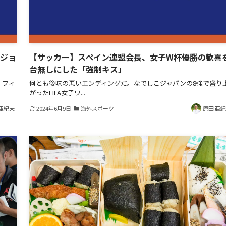
Gジョ
【サッカー】スペイン連盟会長、女子W杯優勝の歓喜
台無しにした「強制キス」
、フィ
何とも後味の悪いエンディングだ。なでしこジャパンの8強で盛り
がったFIFA女子ワ...
亜紀夫
2024年6月9日
海外スポーツ
原田 亜