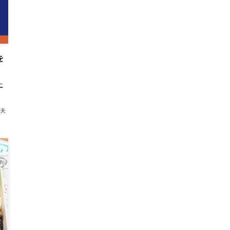
を
上
紀夫