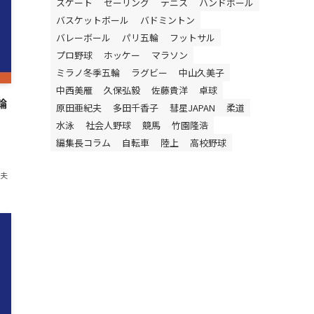
スケート
セーリング
テニス
ハンドボール
バスケットボール
バドミントン
バレーボール
パリ五輪
フットサル
プロ野球
ホッケー
マラソン
ミラノ冬季五輪
ラグビー
中山久美子
中西美雁
久保弘毅
佐藤貴洋
卓球
輪
原田亜紀夫
多田千香子
彗星JAPAN
柔道
水泳
社会人野球
競馬
竹園隆浩
編集長コラム
自転車
陸上
高校野球
紀夫