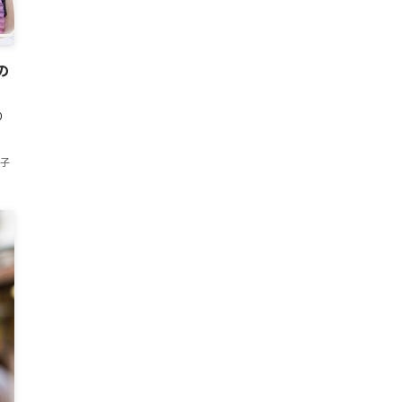
の
り
香子