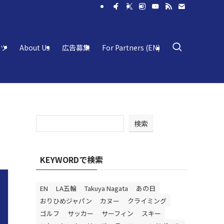
ーツ
About Us
広告募集
For Partners (EN)
検索
KEYWORDで検索
EN
LA五輪
Takuya Nagata
あの日
おりひめジャパン
カヌー
クライミング
ゴルフ
サッカー
サーフィン
スキー