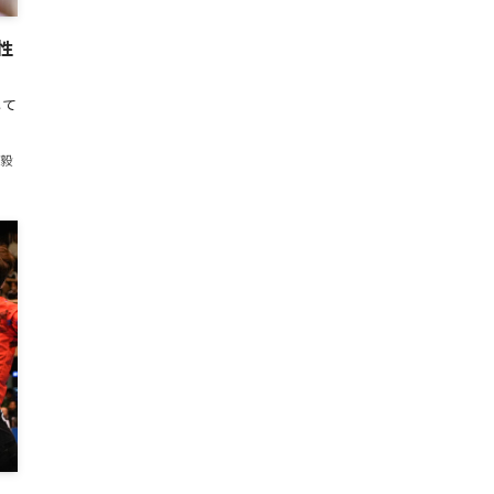
性
して
弘毅