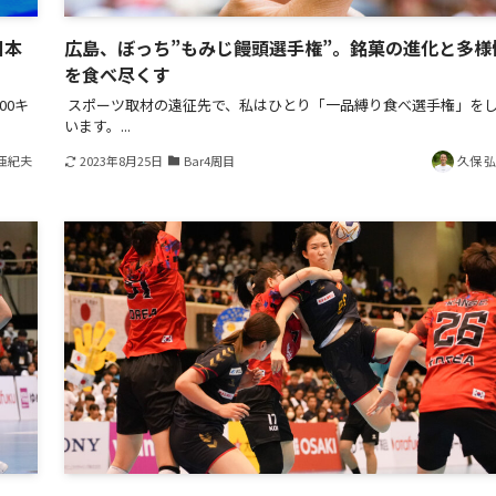
日本
広島、ぼっち”もみじ饅頭選手権”。銘菓の進化と多様
を食べ尽くす
00キ
スポーツ取材の遠征先で、私はひとり「一品縛り食べ選手権」を
います。...
亜紀夫
2023年8月25日
Bar4周目
久保 