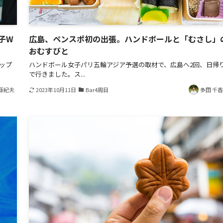
男子W
広島、ペンスポ初の出張。ハンドボールと「むさし」
おむすびと
ップ
ハンドボール女子パリ五輪アジア予選の取材で、広島へ2回、日帰
で行きました。ス...
亜紀夫
2023年10月11日
Bar4周目
多田 千