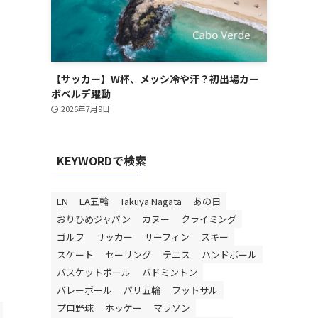
【サッカー】W杯、メッシ冷や汗？初出場カー
ボベルデ躍動
2026年7月9日
KEYWORDで検索
EN
LA五輪
Takuya Nagata
あの日
おりひめジャパン
カヌー
クライミング
ゴルフ
サッカー
サーフィン
スキー
スケート
セーリング
テニス
ハンドボール
バスケットボール
バドミントン
バレーボール
パリ五輪
フットサル
プロ野球
ホッケー
マラソン