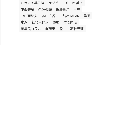
ミラノ冬季五輪
ラグビー
中山久美子
中西美雁
久保弘毅
佐藤貴洋
卓球
原田亜紀夫
多田千香子
彗星JAPAN
柔道
水泳
社会人野球
競馬
竹園隆浩
編集長コラム
自転車
陸上
高校野球