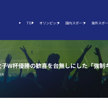
TOP
オリンピック
国内スポーツ
海外スポ
女子W杯優勝の歓喜を台無しにした「強制
紀夫