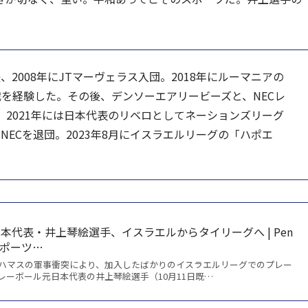
、2008年にJTマーヴェラス入団。2018年にルーマニアの
戦を経験した。その後、デンソーエアリービーズと、NECレ
。2021年には日本代表のリベロとしてネーションズリーグ
月にNECを退団。2023年8月にイスラエルリーグの「ハポエ
本代表・井上琴絵選手、イスラエルからタイリーグへ | Pen
]スポーツ…
ハマスの軍事衝突により、加入したばかりのイスラエルリーグでのプレー
レーボール元日本代表の井上琴絵選手（10月11日既…