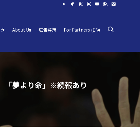
ーツ
About Us
広告募集
For Partners (EN)
」「夢より命」※続報あり