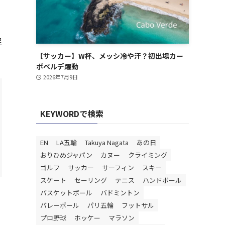
足
【サッカー】W杯、メッシ冷や汗？初出場カー
ボベルデ躍動
2026年7月9日
KEYWORDで検索
EN
LA五輪
Takuya Nagata
あの日
おりひめジャパン
カヌー
クライミング
ゴルフ
サッカー
サーフィン
スキー
スケート
セーリング
テニス
ハンドボール
バスケットボール
バドミントン
バレーボール
パリ五輪
フットサル
プロ野球
ホッケー
マラソン