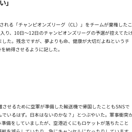
い」
催される「チャンピオンズリーグ（CL）」をチームが棄権した
入り、10日～12日のチャンピオンズリーグの予選が控えてた
ました。残念ですが、夢よりも命、健康が大切だよねというチ
身を納得させるように記した。
難させるために空軍が準備した輸送機で帰国したこともSNSで
んでいるはず。日本はないのかな？」とつぶやいた。軍事衝突
よう準備をしていましたが、空港近くにもロケットが落ちたこと
運航を減らしていたり、急にキャンセルになったりしています