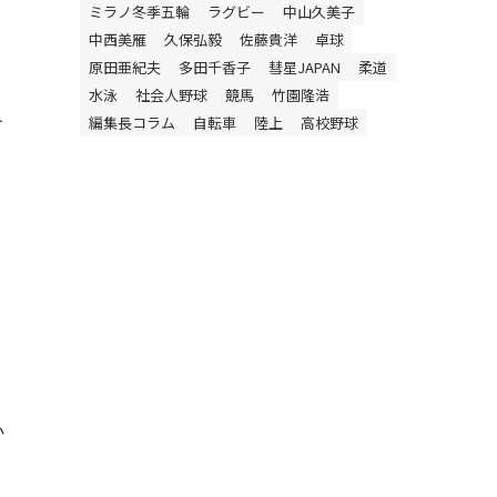
ミラノ冬季五輪
ラグビー
中山久美子
中西美雁
久保弘毅
佐藤貴洋
卓球
原田亜紀夫
多田千香子
彗星JAPAN
柔道
こ
水泳
社会人野球
競馬
竹園隆浩
け
編集長コラム
自転車
陸上
高校野球
か
。