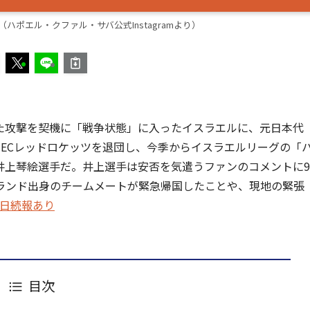
ポエル・クファル・サバ公式Instagramより）
始めた攻撃を契機に「戦争状態」に入ったイスラエルに、元日本代
にNECレッドロケッツを退団し、今季からイスラエルリーグの「
井上琴絵選手だ。井上選手は安否を気遣うファンのコメントに9
ーランド出身のチームメートが緊急帰国したことや、現地の緊張
17日続報あり
目次