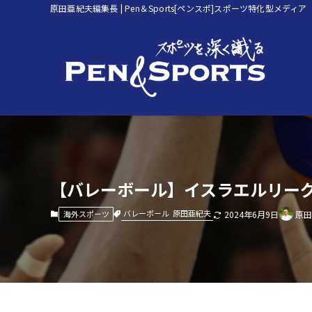
原田亜紀夫編集長 | Pen＆Sports[ペンスポ]スポーツ特化型メディア
【バレーボール】イスラエルリー
バレーボール
原田亜紀夫
海外スポーツ
2024年6月9日
原田