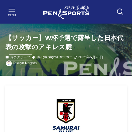
MENU
【サッカー】W杯予選で露呈した日本代
表の攻撃のアキレス腱
2025年6月28日
Takuya Nagata
サッカー
海外スポーツ
Takuya Nagata