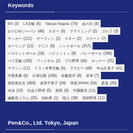
Keywords
(3)
(6)
(74)
(4)
EN
LA五輪
Takuya Nagata
あの日
(48)
(6)
(2)
(3)
おりひめジャパン
カヌー
クライミング
ゴルフ
(121)
(2)
(2)
(7)
サッカー
サーフィン
スキー
スケート
(12)
(8)
(257)
セーリング
テニス
ハンドボール
(18)
(9)
(196)
バスケットボール
バドミントン
バレーボール
(106)
(2)
(46)
(25)
パリ五輪
フットサル
プロ野球
ホッケー
(11)
(5)
(49)
(41)
マラソン
ミラノ冬季五輪
ラグビー
中山久美子
(6)
(166)
(8)
(7)
中西美雁
久保弘毅
佐藤貴洋
卓球
(469)
(34)
(54)
(20)
原田亜紀夫
多田千香子
彗星JAPAN
柔道
(10)
(5)
(9)
(11)
水泳
社会人野球
競馬
竹園隆浩
(25)
(1)
(39)
(11)
編集長コラム
自転車
陸上
高校野球
Pen&Co., Ltd. Tokyo, Japan