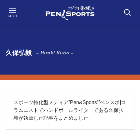
MENU
久保弘毅
– Hiroki Kubo –
スポーツ特化型メディア”Pen&Sports”[ペンスポ]コ
ラムニストでハンドボールライターである久保弘
毅が執筆した記事をまとめました。