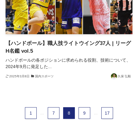
【ハンドボール】職人技ライトウイング37人 | リーグ
H名鑑 vol.5
ハンドボールの各ポジションに求められる役割、技術について、
2024年9月に発足した...
2025年3月8日
国内スポーツ
久保 弘毅
1
...
7
8
9
...
17