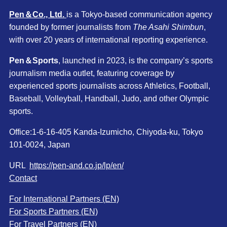
Pen＆Co., Ltd.
is a Tokyo-based communication agency
founded by former journalists from
The Asahi Shimbun
,
with over 20 years of international reporting experience.
Pen＆Sports
, launched in 2023, is the company’s sports
journalism media outlet, featuring coverage by
experienced sports journalists across Athletics, Football,
Baseball, Volleyball, Handball, Judo, and other Olympic
sports.
Office:1-6-16-405 Kanda-Izumicho, Chiyoda-ku, Tokyo
101-0024, Japan
URL
https://pen-and.co.jp/lp/en/
Contact
For International Partners (EN)
For Sports Partners (EN)
For Travel Partners (EN)