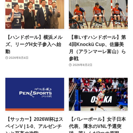
【ハンドボール】横浜メル
【車いすハンドボール】第
ズ、リーグH女子参入へ始
4回Knockü Cup、佐藤美
動
月（アランマーレ富山）ら
参戦
2026年8月4日
2026年8月2日
【サッカー】2026W杯はス
【バレーボール】女子日本
ペインV | 1-0、アルゼンチ
代表、薄氷のVNL予選突