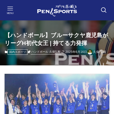
MENU
【ハンドボール】ブルーサクヤ鹿児島が
リーグH初代女王 | 持てる力発揮
2025年6月16日
久保 弘毅
ハンドボール
久保弘毅
国内スポーツ