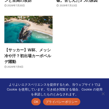
ンと至高の攻防
破。苦しんだ3つの原因
2026年7月20日
2026年7月13日
【サッカー】W杯、メッシ
冷や汗？初出場カーボベル
デ躍動
2026年7月9日
よりよいエクスペリエンスを提供するため、当ウェブサイトでは
Cookie を使用しています。引き続き閲覧する場合、Cookie の使用
を承諾したものとみなされます。
ホーム
国内スポーツ
OK
プライバシーポリシー