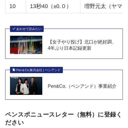
10
13秒40（±0.０）
増野元太（ヤマダ
あわせて読みたい
【女子やり投げ】北口が絶好調、
4年ぶり日本記録更新
Pen＆Co.株式会社 | ペンアンド
Pen&Co.（ペンアンド）事業紹介
ペンスポニュースレター（無料）に登録く
ださい