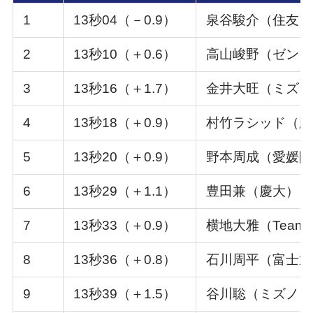
1
13秒04（－0.9）
泉谷駿介（住友電
2
13秒10（＋0.6）
高山峻野（ゼンリ
3
13秒16（＋1.7）
金井大旺（ミズ
4
13秒18（＋0.9）
村竹ラシッド（順
5
13秒20（＋0.9）
野本周成（愛媛陸
6
13秒29（＋1.1）
豊田兼（慶
7
13秒33（＋0.9）
横地大雅（Team 
8
13秒36（＋0.8）
石川周平（富士通
9
13秒39（＋1.5）
谷川聡（ミズノ）