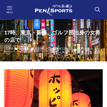
MENU
17時、東京・新橋。ゴルフ部出身の女将
の店で
PR
2023年11月4日
原田 亜紀夫
原田亜紀夫
Bar4周目