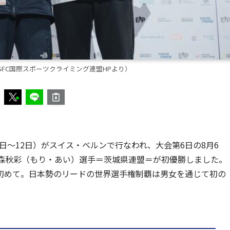
SFC国際スポーツクライミング連盟HPより）
1日〜12日）がスイス・ベルンで行なわれ、大会第6日の8月6
の森秋彩（もり・あい）選手＝茨城県連盟＝が初優勝しました。
初めて。日本勢のリードの世界選手権制覇は男女を通じて初の