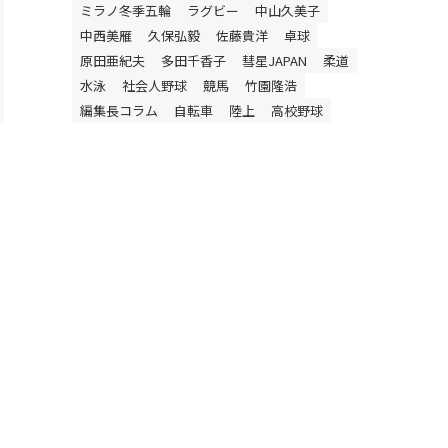
ミラノ冬季五輪
ラグビー
中山久美子
中西美雁
久保弘毅
佐藤貴洋
卓球
原田亜紀夫
多田千香子
彗星JAPAN
柔道
水泳
社会人野球
競馬
竹園隆浩
編集長コラム
自転車
陸上
高校野球