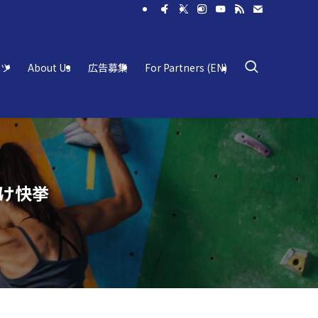
ーツ
About Us
広告募集
For Partners (EN)
退け快挙