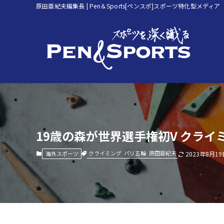
原田亜紀夫編集長 | Pen＆Sports[ペンスポ]スポーツ特化型メディア
19歳の森が世界選手権初V クラ
クライミング
パリ五輪
原田亜紀夫
海外スポーツ
2023年8月19