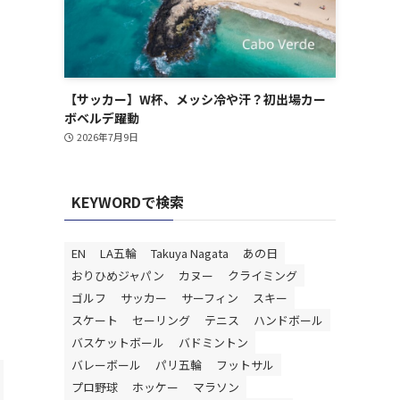
【サッカー】W杯、メッシ冷や汗？初出場カー
ボベルデ躍動
2026年7月9日
、
KEYWORDで検索
EN
LA五輪
Takuya Nagata
あの日
おりひめジャパン
カヌー
クライミング
ゴルフ
サッカー
サーフィン
スキー
スケート
セーリング
テニス
ハンドボール
バスケットボール
バドミントン
バレーボール
パリ五輪
フットサル
プロ野球
ホッケー
マラソン