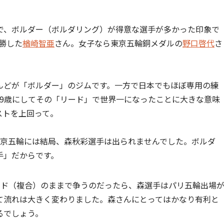
で、ボルダー（ボルダリング）が得意な選手が多かった印象で
勝した
楢崎智亜
さん。女子なら東京五輪銅メダルの
野口啓代
さ
んどが「ボルダー」のジムです。一方で日本でもほぼ専用の練
19歳にしてその「リード」で世界一になったことに大きな意味
ストを上回って。
東京五輪には結局、森秋彩選手は出られませんでした。ボルダ
手」だからです。
ンド（複合）のままで争うのだったら、森選手はパリ五輪出場
て流れは大きく変わりました。森さんにとってはかなり有利と
るでしょう。