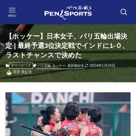
MENU
【ホッケー】日本女子、パリ五輪出場決
定 | 最終予選3位決定戦でインドに1-０、
ラストチャンスで決めた
2024年1月20日
パリ五輪
ホッケー
原田亜紀夫
オリンピック
原田 亜紀夫