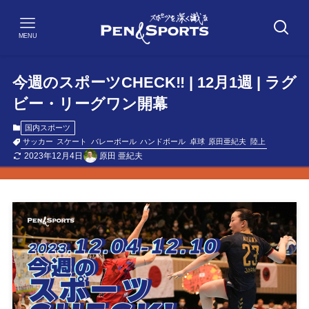
MENU
今週のスポーツCHECK‼ | 12月1週 | ラグ
ビー・リーグワン開幕
国内スポーツ
サッカー
スケート
バレーボール
ハンドボール
卓球
原田亜紀夫
陸上
2023年12月4日
原田 亜紀夫