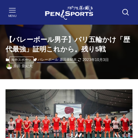
MENU
【バレーボール男子】パリ五輪かけ「歴
代最強」証明これから。残り5戦
2023年10月3日
バレーボール
原田亜紀夫
海外スポーツ
原田 亜紀夫