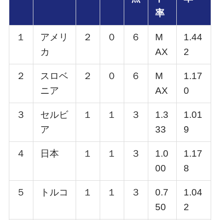
率
１
アメリ
２
０
６
M
1.44
カ
AX
2
２
スロベ
２
０
６
M
1.17
ニア
AX
0
３
セルビ
１
１
３
1.3
1.01
ア
33
9
４
日本
１
１
３
1.0
1.17
00
8
５
トルコ
１
１
３
0.7
1.04
50
2