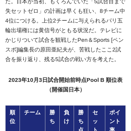
た。日本が当初、もくろんでいた「5試合目まで
失セットゼロ」の計画は早くも狂い、8チーム中
4位につける。上位2チームに与えられるパリ五
輪出場権には黄信号がともる状況だ。テレビに
かじりついて試合を観戦したPen＆Sports [ペン
スポ]編集長の原田亜紀夫が、苦戦したここ2試
合を振り返り、残る5試合の戦い方を考えた。
2023年10月3日試合開始前時点Pool B 順位表
（開催国日本）
順
チーム
勝
負
勝
セ
ポイ
位
ち
け
ち
ッ
ント
点
ト
率