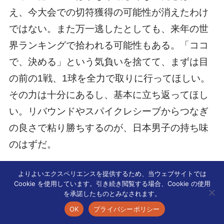
え、今大会での切符獲得の可能性が消えたわけ
ではない。また万一逃したとしても、来年の世
界ランキングで拾われる可能性もある。「ココ
で、決める」という気負いを捨てて、まずは目
の前の1戦、1球を全力で取りに行ってほしい。
その力は十分にあるし、基本に立ち返ってほし
い。リバウンドやスパイクレシーブからつなぎ
の良さで粘り勝ちするのが、日本男子の持ち味
のはずだ。
よりよいエクスペリエンスを提供するため、当ウェブサイトでは
かっこよく勝とうとしなくていい。泥臭く、粘
Cookie を使用しています。引き続き閲覧する場合、Cookie の使用
を承諾したものとみなされます。
り強く白星をつかんでほしい。
OK
プライバシーポリシー