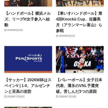
【ハンドボール】横浜メル
【車いすハンドボール】第
ズ、リーグH女子参入へ始
4回Knockü Cup、佐藤美
動
月（アランマーレ富山）ら
参戦
2026年8月4日
2026年8月2日
【サッカー】2026W杯はス
【バレーボール】女子日本
ペインV | 1-0、アルゼンチ
代表、薄氷のVNL予選突
ンと至高の攻防
破。苦しんだ3つの原因
2026年7月20日
2026年7月13日