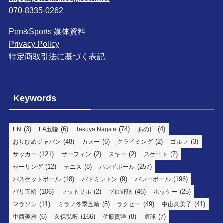
070-8335-0262
Pen&Sports 媒体資料
Privacy Policy
特定商取引法に基づく表記
Keywords
(3)
(6)
(74)
(4)
EN
LA五輪
Takuya Nagata
あの日
(48)
(6)
(2)
(3)
おりひめジャパン
カヌー
クライミング
ゴルフ
(121)
(2)
(2)
(7)
サッカー
サーフィン
スキー
スケート
(12)
(8)
(257)
セーリング
テニス
ハンドボール
(18)
(9)
(196)
バスケットボール
バドミントン
バレーボール
(106)
(2)
(46)
(25)
パリ五輪
フットサル
プロ野球
ホッケー
(11)
(5)
(49)
(41)
マラソン
ミラノ冬季五輪
ラグビー
中山久美子
(6)
(166)
(8)
(7)
中西美雁
久保弘毅
佐藤貴洋
卓球