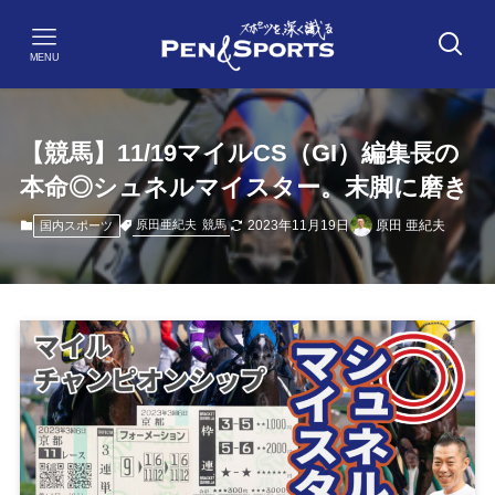
MENU
【競馬】11/19マイルCS（GI）編集長の
本命◎シュネルマイスター。末脚に磨き
2023年11月19日
原田 亜紀夫
原田亜紀夫
競馬
国内スポーツ