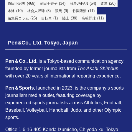
(469)
(34)
(54)
(20)
原田亜紀夫
多田千香子
彗星JAPAN
柔道
(10)
(5)
(9)
(11)
水泳
社会人野球
競馬
竹園隆浩
(25)
(1)
(39)
(11)
編集長コラム
自転車
陸上
高校野球
Pen&Co., Ltd. Tokyo, Japan
Pen＆Co., Ltd.
is a Tokyo-based communication agency
founded by former journalists from
The Asahi Shimbun
,
with over 20 years of international reporting experience.
Pen＆Sports
, launched in 2023, is the company’s sports
journalism media outlet, featuring coverage by
experienced sports journalists across Athletics, Football,
Baseball, Volleyball, Handball, Judo, and other Olympic
sports.
Office:1-6-16-405 Kanda-Izumicho, Chiyoda-ku, Tokyo