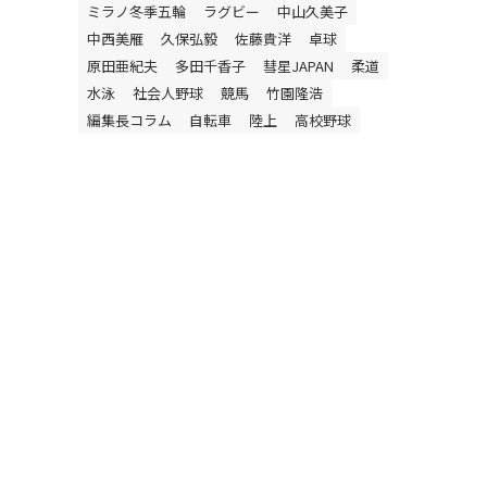
ミラノ冬季五輪
ラグビー
中山久美子
中西美雁
久保弘毅
佐藤貴洋
卓球
原田亜紀夫
多田千香子
彗星JAPAN
柔道
水泳
社会人野球
競馬
竹園隆浩
編集長コラム
自転車
陸上
高校野球