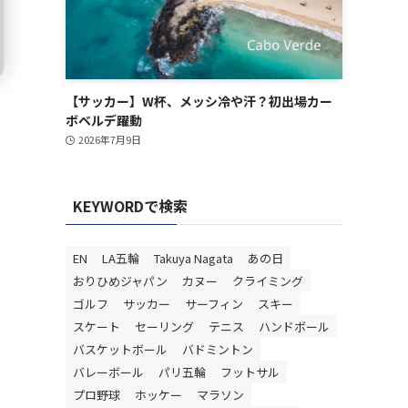
【サッカー】W杯、メッシ冷や汗？初出場カー
ボベルデ躍動
2026年7月9日
KEYWORDで検索
EN
LA五輪
Takuya Nagata
あの日
おりひめジャパン
カヌー
クライミング
ゴルフ
サッカー
サーフィン
スキー
スケート
セーリング
テニス
ハンドボール
バスケットボール
バドミントン
バレーボール
パリ五輪
フットサル
プロ野球
ホッケー
マラソン