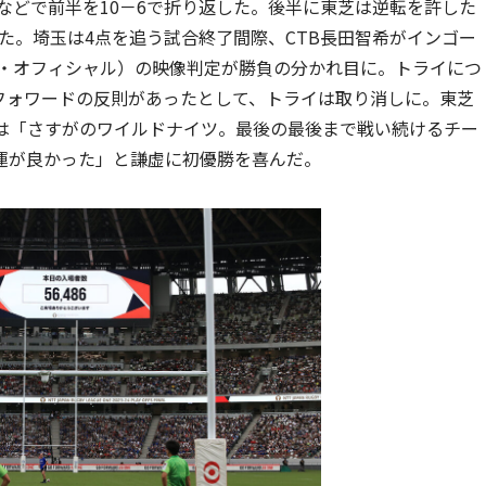
などで前半を10－6で折り返した。後半に東芝は逆転を許した
した。埼玉は4点を追う試合終了間際、CTB長田智希がインゴー
チ・オフィシャル）の映像判定が勝負の分かれ目に。トライにつ
フォワードの反則があったとして、トライは取り消しに。東芝
将は「さすがのワイルドナイツ。最後の最後まで戦い続けるチー
運が良かった」と謙虚に初優勝を喜んだ。