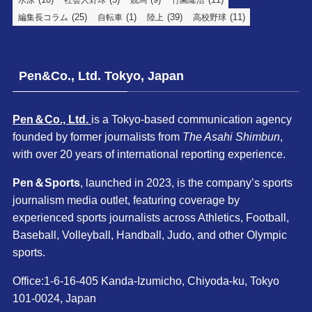
水泳
社会人野球
競馬
竹園隆浩
(25)
(1)
(39)
(11)
編集長コラム
自転車
陸上
高校野球
Pen&Co., Ltd. Tokyo, Japan
Pen＆Co., Ltd.
is a Tokyo-based communication agency
founded by former journalists from
The Asahi Shimbun
,
with over 20 years of international reporting experience.
Pen＆Sports
, launched in 2023, is the company’s sports
journalism media outlet, featuring coverage by
experienced sports journalists across Athletics, Football,
Baseball, Volleyball, Handball, Judo, and other Olympic
sports.
Office:1-6-16-405 Kanda-Izumicho, Chiyoda-ku, Tokyo
101-0024, Japan