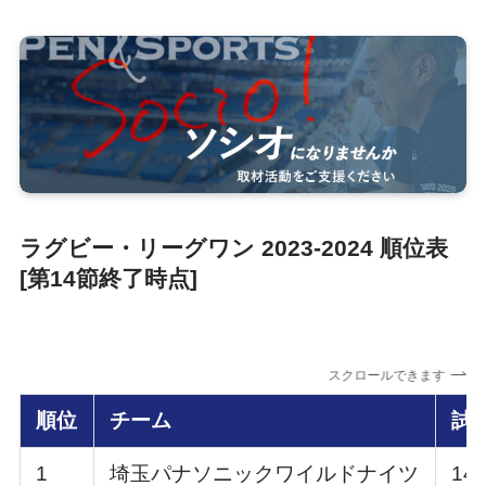
ラグビー・リーグワン 2023-2024 順位表
[第14節終了時点]
スクロールできます
順位
チーム
試
1
埼玉パナソニックワイルドナイツ
14