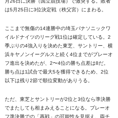
月26日に決勝（国立競技場）で激突する。敗者
は5月25日に3位決定戦（秩父宮）にまわる。
ここまで無傷の14連勝中の埼玉パナソニックワ
イルドナイツのリーグ戦1位は確定している。2
季ぶりの4強入りを決めた東芝、サントリー、横
浜キヤノンイーグルスと続く4位までがプレーオ
フ進出を決めたが、2〜4位の勝ち点差は8だ。
勝ち点は1試合で最大5を獲得できるため、2位
以下は残り2節で順位変動がありうる。
ただ、東芝とサントリーが2位と3位なら準決勝
でまたしても相まみえることになる。プレーオ
フ準決勝での「再戦」の可能性を見据え、両チ