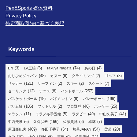
Pen&Sports 媒体資料
Privacy Policy
特定商取引法に基づく表記
Keywords
(3)
(6)
(74)
(4)
EN
LA五輪
Takuya Nagata
あの日
(48)
(6)
(2)
(3)
おりひめジャパン
カヌー
クライミング
ゴルフ
(121)
(2)
(2)
(7)
サッカー
サーフィン
スキー
スケート
(12)
(8)
(257)
セーリング
テニス
ハンドボール
(18)
(9)
(196)
バスケットボール
バドミントン
バレーボール
(106)
(2)
(46)
(25)
パリ五輪
フットサル
プロ野球
ホッケー
(11)
(5)
(49)
(41)
マラソン
ミラノ冬季五輪
ラグビー
中山久美子
(6)
(166)
(8)
(7)
中西美雁
久保弘毅
佐藤貴洋
卓球
(469)
(34)
(54)
(20)
原田亜紀夫
多田千香子
彗星JAPAN
柔道
(10)
(5)
(9)
(11)