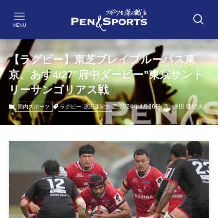
MENU
【ラグビー】東芝ブレイブルーパス東
京、あす4/27”府中ダービー”東京サント
リーサンゴリアス戦
2024年4月26日
原田 亜紀夫
ラグビー
原田亜紀夫
国内スポーツ