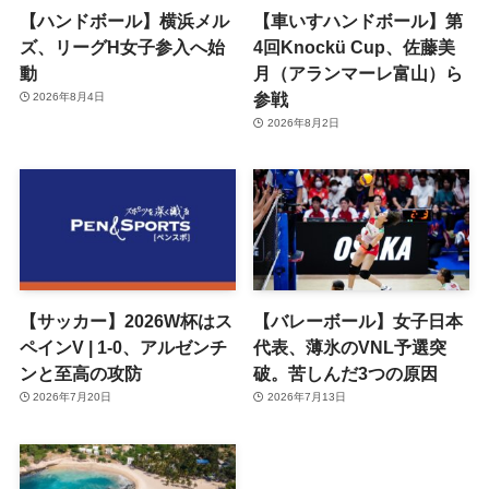
【ハンドボール】横浜メル
【車いすハンドボール】第
ズ、リーグH女子参入へ始
4回Knockü Cup、佐藤美
動
月（アランマーレ富山）ら
参戦
2026年8月4日
2026年8月2日
【サッカー】2026W杯はス
【バレーボール】女子日本
ペインV | 1-0、アルゼンチ
代表、薄氷のVNL予選突
ンと至高の攻防
破。苦しんだ3つの原因
2026年7月20日
2026年7月13日