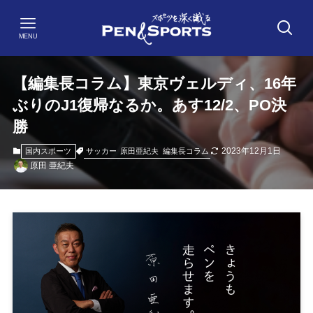
MENU
【編集長コラム】東京ヴェルディ、16年
ぶりのJ1復帰なるか。あす12/2、PO決
勝
2023年12月1日
サッカー
原田亜紀夫
編集長コラム
国内スポーツ
原田 亜紀夫