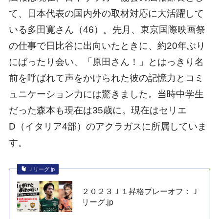
て、日本代表の国内外の取材対応に大活躍して
いる多田寛さん（46）。先月、東京国際映画祭
の仕事で日比谷に出向いたときに、約20年ぶり
にばったり会い、「原田さん！」とはっきり名
前を呼ばれて声をかけられた彼の記憶力とコミ
ュニケーション力には驚きました。当時中学生
だった森本も現在は35歳に。現在はセリエ
D（イタリア4部）のアクラガスに所属していま
す。
Ｊリーグ.jp
２０２３Ｊ１昇格プレーオフ：Ｊ
リーグ.jp