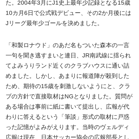
た。2004年3月にJ1史上最年少記録となる15歳
10カ月6日で公式戦デビュー、その2か月後には
Jリーグ最年少ゴールを決めました。
「和製ロナウド」のあだ名もついた森本の一言
一句を聞き逃すまいと連日、JR南武線に揺られ
てよみうりランド近くのクラブハウスに通い詰
めました。しかし、あまりに報道陣が殺到した
ため、期待の15歳を刺激しないようにと、クラ
ブの方針で直接取材はNGとなりました。質問が
ある場合は事前に紙に書いて提出し、広報が代
わりに答えるという「筆談」形式の取材に戸惑
った記憶がよみがえります。当時のヴェルディ
広報は現在、日本サッカー協会の広報部長とし