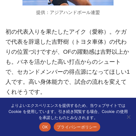
提供：アジアハンドボール連盟
初の代表入りを果たしたアイク（愛称）。ケガ
で代表を辞退した吉野樹（トヨタ車体）の代わ
りの位置づけですが、OFの躍動感は吉野以上か
も。バネを活かした高い打点からのシュート
で、セカンドメンバーの得点源になってほしい1
人です。高い身体能力で、試合の流れを変えて
くれそうです。
よりよいエクスペリエンスを提供するため、当ウェブサイトでは
Cookie を使用しています。引き続き閲覧する場合、Cookie の使用
を承諾したものとみなされます。
OK
プライバシーポリシー
41：田代 翔真（大同特殊鋼）PV