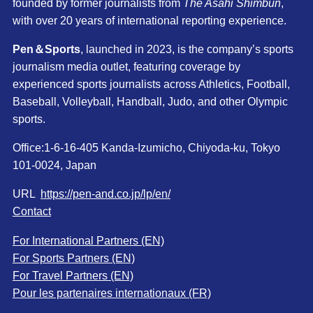
founded by former journalists from
The Asahi Shimbun
,
with over 20 years of international reporting experience.
Pen＆Sports
, launched in 2023, is the company’s sports
journalism media outlet, featuring coverage by
experienced sports journalists across Athletics, Football,
Baseball, Volleyball, Handball, Judo, and other Olympic
sports.
Office:1-6-16-405 Kanda-Izumicho, Chiyoda-ku, Tokyo
101-0024, Japan
URL
https://pen-and.co.jp/lp/en/
Contact
For International Partners (EN)
For Sports Partners (EN)
For Travel Partners (EN)
Pour les partenaires internationaux (FR)