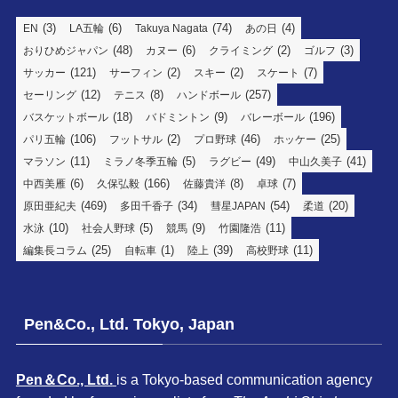
(3)
(6)
(74)
(4)
EN
LA五輪
Takuya Nagata
あの日
(48)
(6)
(2)
(3)
おりひめジャパン
カヌー
クライミング
ゴルフ
(121)
(2)
(2)
(7)
サッカー
サーフィン
スキー
スケート
(12)
(8)
(257)
セーリング
テニス
ハンドボール
(18)
(9)
(196)
バスケットボール
バドミントン
バレーボール
(106)
(2)
(46)
(25)
パリ五輪
フットサル
プロ野球
ホッケー
(11)
(5)
(49)
(41)
マラソン
ミラノ冬季五輪
ラグビー
中山久美子
(6)
(166)
(8)
(7)
中西美雁
久保弘毅
佐藤貴洋
卓球
(469)
(34)
(54)
(20)
原田亜紀夫
多田千香子
彗星JAPAN
柔道
(10)
(5)
(9)
(11)
水泳
社会人野球
競馬
竹園隆浩
(25)
(1)
(39)
(11)
編集長コラム
自転車
陸上
高校野球
Pen&Co., Ltd. Tokyo, Japan
Pen＆Co., Ltd.
is a Tokyo-based communication agency