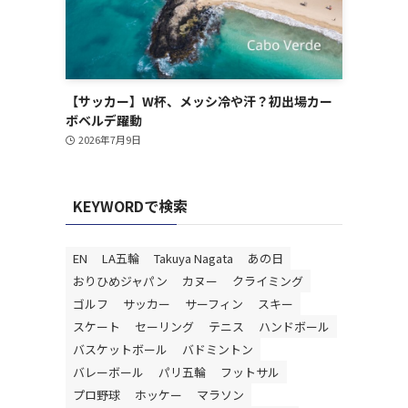
【サッカー】W杯、メッシ冷や汗？初出場カー
ボベルデ躍動
2026年7月9日
KEYWORDで検索
EN
LA五輪
Takuya Nagata
あの日
おりひめジャパン
カヌー
クライミング
ゴルフ
サッカー
サーフィン
スキー
スケート
セーリング
テニス
ハンドボール
バスケットボール
バドミントン
バレーボール
パリ五輪
フットサル
プロ野球
ホッケー
マラソン