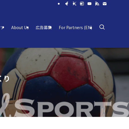
ーツ
About Us
広告募集
For Partners (EN)
くり