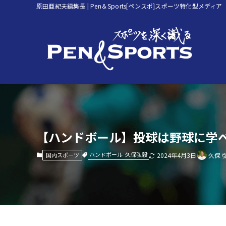
原田亜紀夫編集長 | Pen＆Sports[ペンスポ]スポーツ特化型メディア
【ハンドボール】投球は野球に学べ
ハンドボール
久保弘毅
国内スポーツ
2024年4月3日
久保 