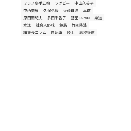
ミラノ冬季五輪
ラグビー
中山久美子
中西美雁
久保弘毅
佐藤貴洋
卓球
原田亜紀夫
多田千香子
彗星JAPAN
柔道
水泳
社会人野球
競馬
竹園隆浩
編集長コラム
自転車
陸上
高校野球
親