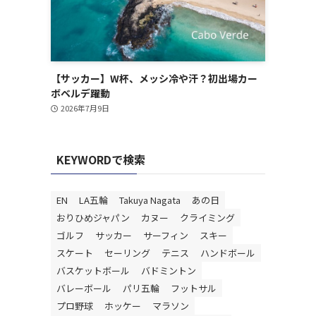
【サッカー】W杯、メッシ冷や汗？初出場カー
ボベルデ躍動
2026年7月9日
KEYWORDで検索
EN
LA五輪
Takuya Nagata
あの日
おりひめジャパン
カヌー
クライミング
ゴルフ
サッカー
サーフィン
スキー
スケート
セーリング
テニス
ハンドボール
バスケットボール
バドミントン
バレーボール
パリ五輪
フットサル
プロ野球
ホッケー
マラソン