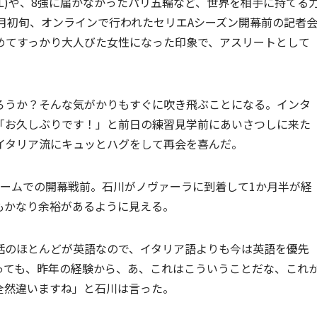
L)や、8強に届かなかったパリ五輪など、世界を相手に持てる
月初旬、オンラインで行われたセリエAシーズン開幕前の記者
めてすっかり大人びた女性になった印象で、アスリートとして
ろうか？そんな気がかりもすぐに吹き飛ぶことになる。インタ
「お久しぶりです！」と前日の練習見学前にあいさつしに来た
イタリア流にキュッとハグをして再会を喜んだ。
ホームでの開幕戦前。石川がノヴァーラに到着して1か月半が経
もかなり余裕があるように見える。
話のほとんどが英語なので、イタリア語よりも今は英語を優先
っても、昨年の経験から、あ、これはこういうことだな、これ
全然違いますね」と石川は言った。