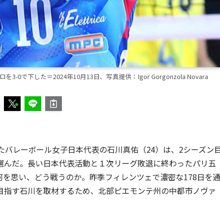
で下した＝2024年10月13日、写真提供：Igor Gorgonzola Novara
戦したバレーボール女子日本代表の石川真佑（24）は、2シーズン
選んだ。長い日本代表活動と１次リーグ敗退に終わったパリ五
を思い、どう戦うのか。昨季フィレンツェで濃密な178日を
目指す石川を取材するため、北部ピエモンテ州の中都市ノヴァ