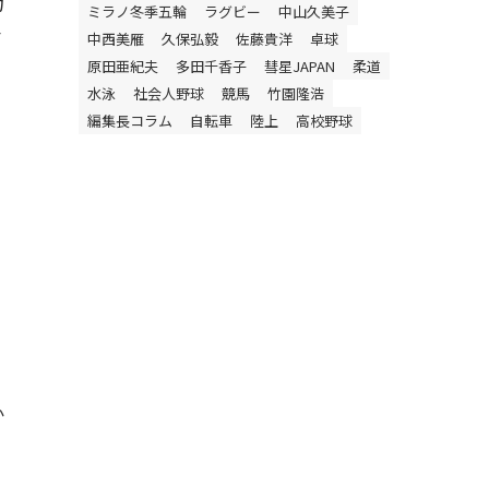
力
ミラノ冬季五輪
ラグビー
中山久美子
会
中西美雁
久保弘毅
佐藤貴洋
卓球
原田亜紀夫
多田千香子
彗星JAPAN
柔道
水泳
社会人野球
競馬
竹園隆浩
編集長コラム
自転車
陸上
高校野球
か