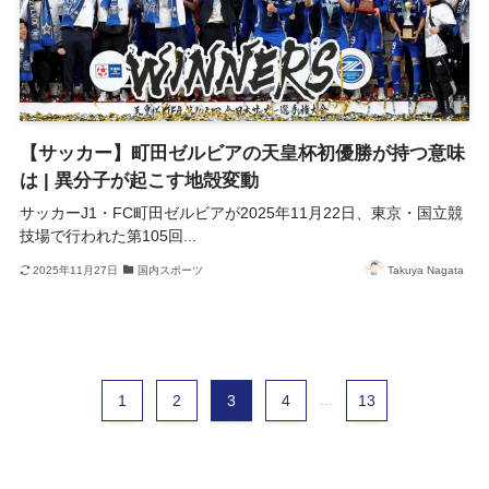
【サッカー】町田ゼルビアの天皇杯初優勝が持つ意味
は | 異分子が起こす地殻変動
サッカーJ1・FC町田ゼルビアが2025年11月22日、東京・国立競
技場で行われた第105回...
2025年11月27日
国内スポーツ
Takuya Nagata
1
2
3
4
...
13