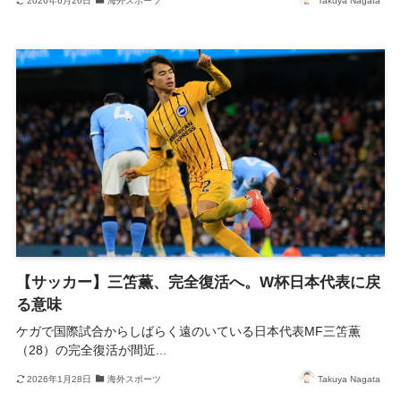
2026年6月26日
海外スポーツ
Takuya Nagata
【サッカー】三笘薫、完全復活へ。W杯日本代表に戻
る意味
ケガで国際試合からしばらく遠のいている日本代表MF三笘薫
（28）の完全復活が間近...
2026年1月28日
海外スポーツ
Takuya Nagata