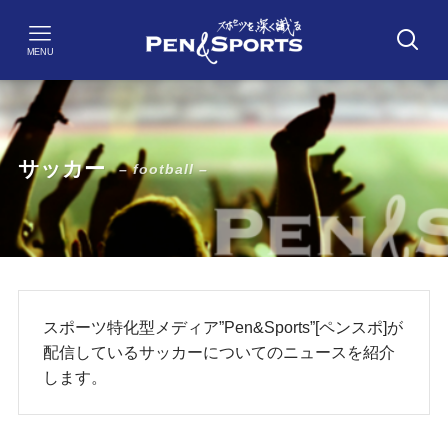
MENU
サッカー
– football –
スポーツ特化型メディア”Pen&Sports”[ペンスポ]が
配信しているサッカーについてのニュースを紹介
します。