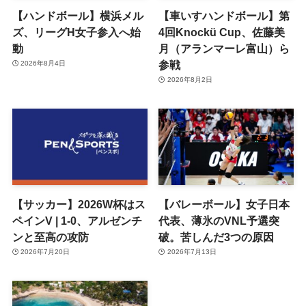
【ハンドボール】横浜メル
【車いすハンドボール】第
ズ、リーグH女子参入へ始
4回Knockü Cup、佐藤美
動
月（アランマーレ富山）ら
参戦
2026年8月4日
2026年8月2日
【サッカー】2026W杯はス
【バレーボール】女子日本
ペインV | 1-0、アルゼンチ
代表、薄氷のVNL予選突
ンと至高の攻防
破。苦しんだ3つの原因
2026年7月20日
2026年7月13日