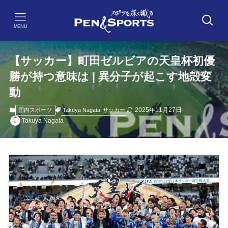
MENU
【サッカー】町田ゼルビアの天皇杯初優
勝が持つ意味は | 異分子が起こす地殻変
動
2025年11月27日
Takuya Nagata
サッカー
国内スポーツ
Takuya Nagata