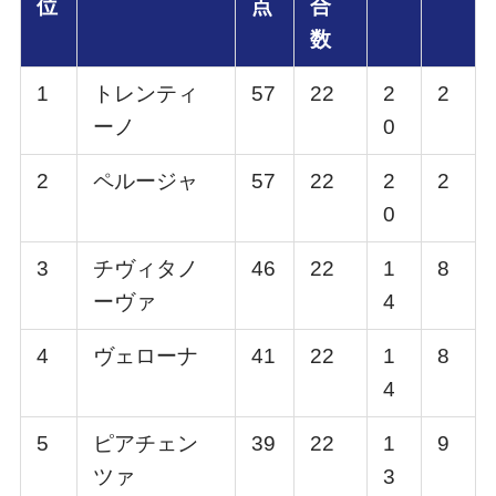
位
点
合
数
1
トレンティ
57
22
2
2
ーノ
0
2
ペルージャ
57
22
2
2
0
3
チヴィタノ
46
22
1
8
ーヴァ
4
4
ヴェローナ
41
22
1
8
4
5
ピアチェン
39
22
1
9
ツァ
3