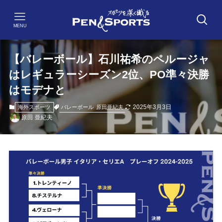
MENU
【バレーボール】石川祐希のペルージャ
はレギュラーシーズン2位、PO準々決勝
はモデナと
2025年3月3日
バレーボール
原田亜紀夫
海外スポーツ
原田 亜紀夫