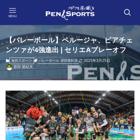
MENU
【バレーボール】ペルージャ、ピアチェ
ンツァが4強進出 | セリエAプレーオフ
2025年3月25日
バレーボール
原田亜紀夫
海外スポーツ
原田 亜紀夫