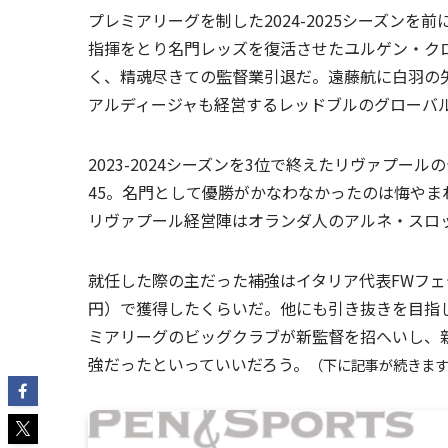
プレミアリーグを制した2024-2025シーズン
指揮をとり名門レッズを復活させたユルゲン・ク
く、精魂尽きての監督業引退だ。遠藤航に白羽の
アルディージャも経営するレッドブルのグローバ
2023-2024シーズンを3位で終えたリヴァプール
45。名門として優勝がかなわなかったのは悔や
リヴァプール経営陣はオランダ人のアルネ・スロ
就任した際の主だった補強はイタリア代表FWフェ
円）で獲得したくらいだ。他にも引き抜きを目指
ミアリーグのビッグクラブが新監督を招へいし、
強だったといっていいだろう。
（下に記事が続きま