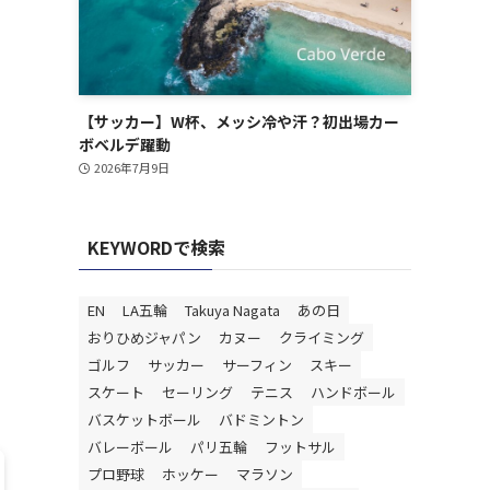
【サッカー】W杯、メッシ冷や汗？初出場カー
ボベルデ躍動
2026年7月9日
KEYWORDで検索
EN
LA五輪
Takuya Nagata
あの日
おりひめジャパン
カヌー
クライミング
ゴルフ
サッカー
サーフィン
スキー
スケート
セーリング
テニス
ハンドボール
バスケットボール
バドミントン
バレーボール
パリ五輪
フットサル
プロ野球
ホッケー
マラソン