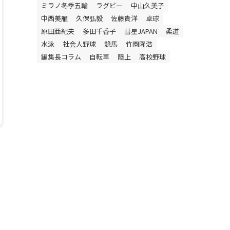
ミラノ冬季五輪
ラグビー
中山久美子
中西美雁
久保弘毅
佐藤貴洋
卓球
原田亜紀夫
多田千香子
彗星JAPAN
柔道
水泳
社会人野球
競馬
竹園隆浩
編集長コラム
自転車
陸上
高校野球