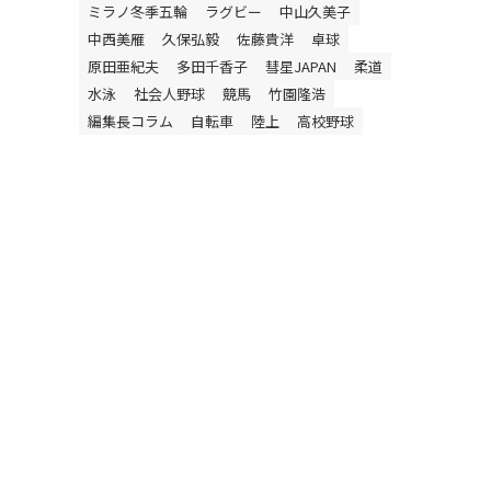
ミラノ冬季五輪
ラグビー
中山久美子
中西美雁
久保弘毅
佐藤貴洋
卓球
原田亜紀夫
多田千香子
彗星JAPAN
柔道
水泳
社会人野球
競馬
竹園隆浩
編集長コラム
自転車
陸上
高校野球
、