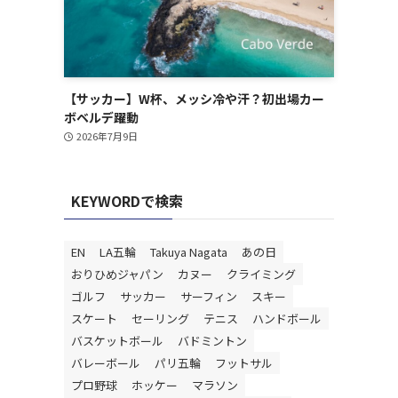
【サッカー】W杯、メッシ冷や汗？初出場カー
ボベルデ躍動
2026年7月9日
KEYWORDで検索
EN
LA五輪
Takuya Nagata
あの日
おりひめジャパン
カヌー
クライミング
ゴルフ
サッカー
サーフィン
スキー
り
スケート
セーリング
テニス
ハンドボール
バスケットボール
バドミントン
バレーボール
パリ五輪
フットサル
プロ野球
ホッケー
マラソン