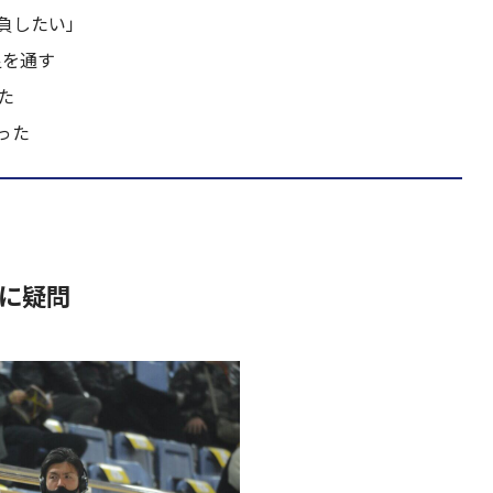
負したい」
足を通す
た
った
に疑問