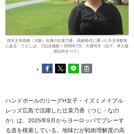
四天王寺高校（大阪）出身の辻菜乃香。高校時代に通った天王寺駅前
にある「てんしば」で記念撮影＝2026年7月、久保写す（以下、本人提
供以外すべて）
ハンドボールのリーグH女子・イズミメイプル
レッズ広島で活躍した辻菜乃香（つじ・なの
か）は、2025年9月からヨーロッパでプレーす
る道を模索している。地味だが戦術理解度の高