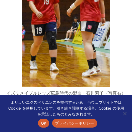
イズミメイプルレッズ広島時代の盟友・石川莉子（写真右）
と。レフトウイングの石川は、角度のないところからでも高
よりよいエクスペリエンスを提供するため、当ウェブサイトでは
確率で決めてくれる＝2024年8月
Cookie を使用しています。引き続き閲覧する場合、Cookie の使用
を承諾したものとみなされます。
OK
プライバシーポリシー
「北マケドニアの公用語はマケドニア語で、英