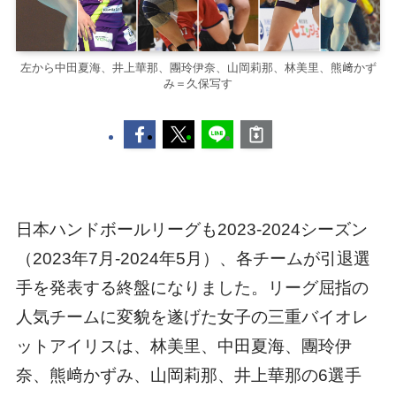
左から中田夏海、井上華那、團玲伊奈、山岡莉那、林美里、熊﨑かず
み＝久保写す
日本ハンドボールリーグも2023-2024シーズン
（2023年7月-2024年5月）、各チームが引退選
手を発表する終盤になりました。リーグ屈指の
人気チームに変貌を遂げた女子の三重バイオレ
ットアイリスは、林美里、中田夏海、團玲伊
奈、熊﨑かずみ、山岡莉那、井上華那の6選手