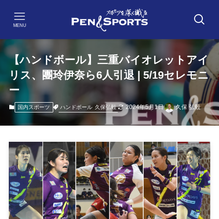
MENU
【ハンドボール】三重バイオレットアイ
リス、團玲伊奈ら6人引退 | 5/19セレモニ
ー
2024年5月1日
久保 弘毅
ハンドボール
久保弘毅
国内スポーツ