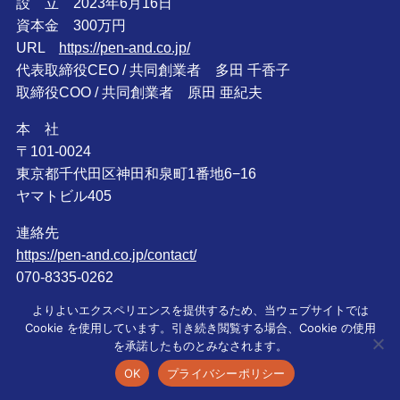
設 立 2023年6月16日
資本金 300万円
URL
https://pen-and.co.jp/
代表取締役CEO / 共同創業者 多田 千香子
取締役COO / 共同創業者 原田 亜紀夫
本 社
〒101-0024
東京都千代田区神田和泉町1番地6−16
ヤマトビル405
連絡先
https://pen-and.co.jp/contact/
070-8335-0262
よりよいエクスペリエンスを提供するため、当ウェブサイトでは
Pen&Sports 媒体資料
Cookie を使用しています。引き続き閲覧する場合、Cookie の使用
Privacy Policy
を承諾したものとみなされます。
特定商取引法に基づく表記
OK
プライバシーポリシー