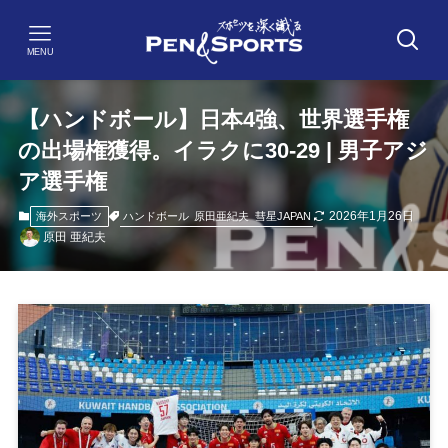
MENU
【ハンドボール】日本4強、世界選手権
の出場権獲得。イラクに30-29 | 男子アジ
ア選手権
2026年1月26日
ハンドボール
原田亜紀夫
彗星JAPAN
海外スポーツ
原田 亜紀夫