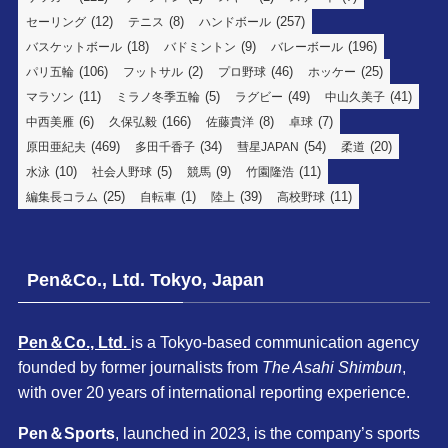
(12)
(8)
(257)
セーリング
テニス
ハンドボール
(18)
(9)
(196)
バスケットボール
バドミントン
バレーボール
(106)
(2)
(46)
(25)
パリ五輪
フットサル
プロ野球
ホッケー
(11)
(5)
(49)
(41)
マラソン
ミラノ冬季五輪
ラグビー
中山久美子
(6)
(166)
(8)
(7)
中西美雁
久保弘毅
佐藤貴洋
卓球
(469)
(34)
(54)
(20)
原田亜紀夫
多田千香子
彗星JAPAN
柔道
(10)
(5)
(9)
(11)
水泳
社会人野球
競馬
竹園隆浩
(25)
(1)
(39)
(11)
編集長コラム
自転車
陸上
高校野球
Pen&Co., Ltd. Tokyo, Japan
Pen＆Co., Ltd.
is a Tokyo-based communication agency
founded by former journalists from
The Asahi Shimbun
,
with over 20 years of international reporting experience.
Pen＆Sports
, launched in 2023, is the company’s sports