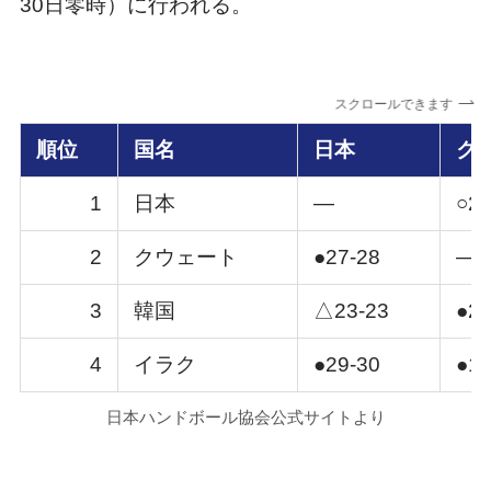
30日零時）に行われる。
スクロールできます
順位
国名
日本
ク
1
日本
—
○28
2
クウェート
●27-28
—
3
韓国
△23-23
●27
4
イラク
●29-30
●16
日本ハンドボール協会公式サイトより