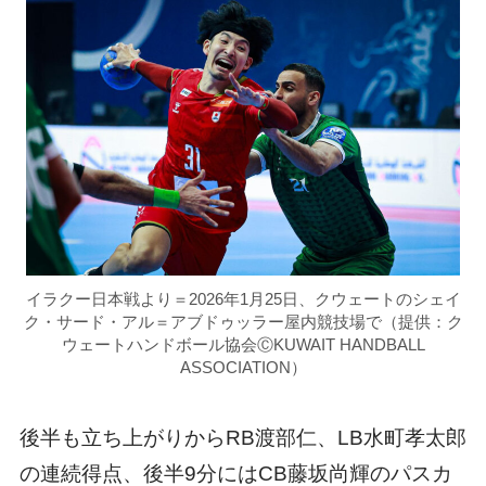
イラクー日本戦より＝2026年1月25日、クウェートのシェイ
ク・サード・アル＝アブドゥッラー屋内競技場で（提供：ク
ウェートハンドボール協会ⒸKUWAIT HANDBALL
ASSOCIATION）
後半も立ち上がりからRB渡部仁、LB水町孝太郎
の連続得点、後半9分にはCB藤坂尚輝のパスカ