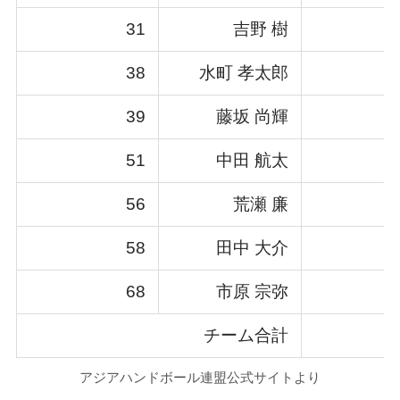
31
吉野 樹
38
水町 孝太郎
39
藤坂 尚輝
51
中田 航太
56
荒瀬 廉
58
田中 大介
68
市原 宗弥
チーム合計
アジアハンドボール連盟公式サイトより