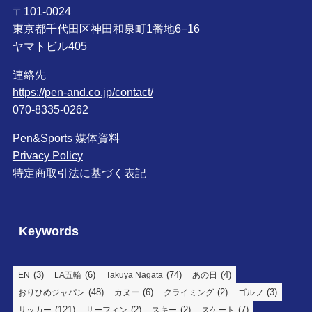
〒101-0024
東京都千代田区神田和泉町1番地6−16
ヤマトビル405
連絡先
https://pen-and.co.jp/contact/
070-8335-0262
Pen&Sports 媒体資料
Privacy Policy
特定商取引法に基づく表記
Keywords
(3)
(6)
(74)
(4)
EN
LA五輪
Takuya Nagata
あの日
(48)
(6)
(2)
(3)
おりひめジャパン
カヌー
クライミング
ゴルフ
(121)
(2)
(2)
(7)
サッカー
サーフィン
スキー
スケート