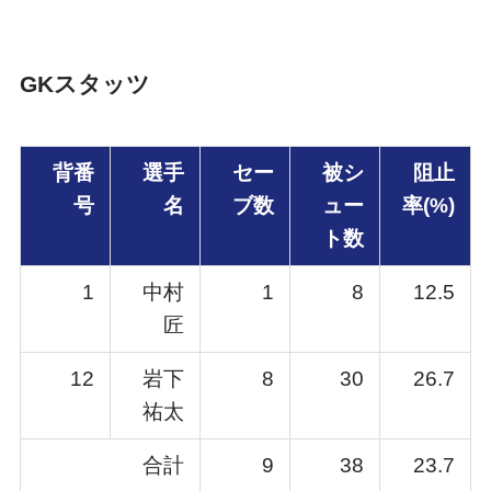
GKスタッツ
背番
選手
セー
被シ
阻止
号
名
ブ数
ュー
率(%)
ト数
1
中村
1
8
12.5
匠
12
岩下
8
30
26.7
祐太
合計
9
38
23.7