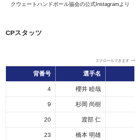
クウェートハンドボール協会の公式Instagramより
CPスタッツ
スクロールできます
背番号
選手名
4
櫻井 睦哉
9
杉岡 尚樹
20
渡部 仁
23
橋本 明雄