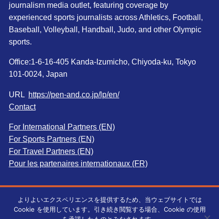
journalism media outlet, featuring coverage by
experienced sports journalists across Athletics, Football,
Baseball, Volleyball, Handball, Judo, and other Olympic
sports.
Office:1-6-16-405 Kanda-Izumicho, Chiyoda-ku, Tokyo
101-0024, Japan
URL
https://pen-and.co.jp/lp/en/
Contact
For International Partners (EN)
For Sports Partners (EN)
For Travel Partners (EN)
Pour les partenaires internationaux (FR)
よりよいエクスペリエンスを提供するため、当ウェブサイトでは
Cookie を使用しています。引き続き閲覧する場合、Cookie の使用
©
Pen＆Co., Ltd. All rights reserved.無断転載を禁じます。