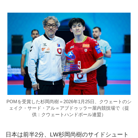
POMを受賞した杉岡尚樹＝2026年1月25日、クウェートのシ
ェイク・サード・アル＝アブドゥッラー屋内競技場で（提
供：クウェートハンドボール連盟）
日本は前半2分、LW杉岡尚樹のサイドシュート