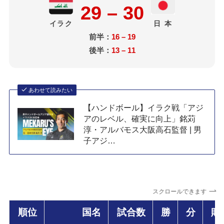
29 – 30
イラク
日 本
前半：
16 – 19
後半：
13 – 11
あわせて読みたい
【ハンドボール】イラク戦「アジ
アのレベル、確実に向上」銘苅
淳・アルバモス大阪高石監督 | 男
子アジ…
スクロールできます
順位
国名
試合数
勝
分
敗