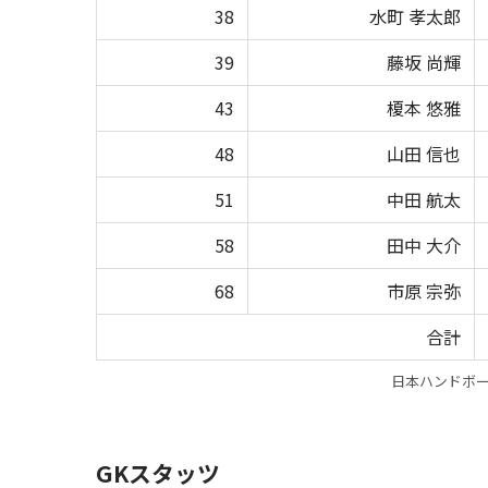
38
水町 孝太郎
39
藤坂 尚輝
43
榎本 悠雅
48
山田 信也
51
中田 航太
58
田中 大介
68
市原 宗弥
合計
日本ハンドボー
GKスタッツ