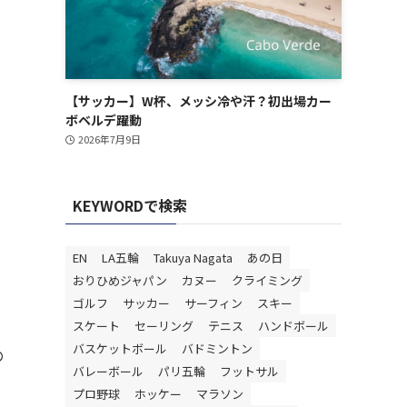
【サッカー】W杯、メッシ冷や汗？初出場カー
ボベルデ躍動
2026年7月9日
KEYWORDで検索
EN
LA五輪
Takuya Nagata
あの日
おりひめジャパン
カヌー
クライミング
ゴルフ
サッカー
サーフィン
スキー
スケート
セーリング
テニス
ハンドボール
バスケットボール
バドミントン
の
バレーボール
パリ五輪
フットサル
プロ野球
ホッケー
マラソン