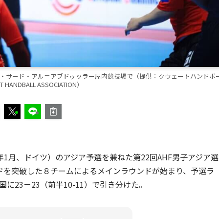
イク・サード・アル＝アブドゥッラー屋内競技場で（提供：クウェートハンドボ
 HANDBALL ASSOCIATION）
7年1月、ドイツ）のアジア予選を兼ねた第22回AHF男子アジア選
ウンドを突破した８チームによるメインラウンドが始まり、予選ラ
国に23－23（前半10-11）で引き分けた。