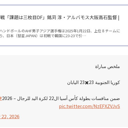
戦「課題は三枚目DF」銘苅 淳・アルバモス大阪高石監督 |
ンドボールのAHF男子アジア選手権は2025年1月22日、上位８チームに
、日本（彗星JAPAN）は初戦で韓国に23-23で引…
ملخص مباراة
كوريا الجنوبية 23✖️23 اليابان
ضمن منافسات بطولة كأس آسيا ال22 لكرة اليد للرجال – 2026
ا
pic.twitter.com/NzEFXZVJvS
 22, 2026