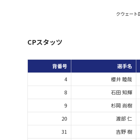
クウェート
CPスタッツ
背番号
選手名
4
櫻井 睦哉
8
石田 知輝
9
杉岡 尚樹
20
渡部 仁
31
吉野 樹