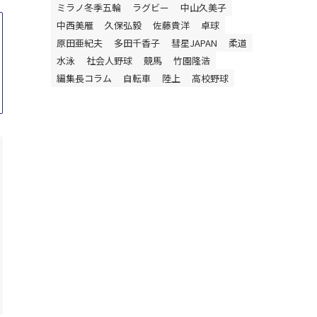
ミラノ冬季五輪
ラグビー
中山久美子
中西美雁
久保弘毅
佐藤貴洋
卓球
原田亜紀夫
多田千香子
彗星JAPAN
柔道
水泳
社会人野球
競馬
竹園隆浩
編集長コラム
自転車
陸上
高校野球