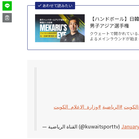
あわせて読みたい
【ハンドボール】日韓
男子アジア選手権
クウェートで開かれているハ
よるメインラウンドが始まり
#لكويت
#الرياضية
#وزارة_الاعلام_الكويت
— القناة الرياضية (@kuwaitsporttv)
January