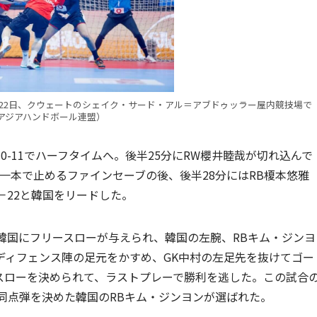
月22日、クウェートのシェイク・サード・アル＝アブドゥッラー屋内競技場で
アジアハンドボール連盟）
-11でハーフタイムへ。後半25分にRW櫻井睦哉が切れ込んで
左足一本で止めるファインセーブの後、後半28分にはRB榎本悠雅
－22と韓国をリードした。
韓国にフリースローが与えられ、韓国の左腕、RBキム・ジンヨ
ディフェンス陣の足元をかすめ、GK中村の左足先を抜けてゴー
スローを決められて、ラストプレーで勝利を逃した。この試合
同点弾を決めた韓国のRBキム・ジンヨンが選ばれた。