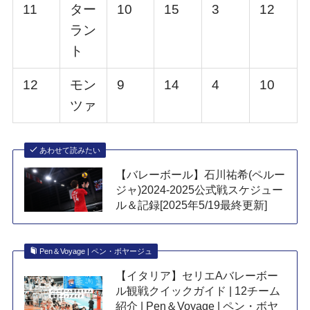
11
ター
10
15
3
12
ラン
ト
12
モン
9
14
4
10
ツァ
あわせて読みたい
【バレーボール】石川祐希(ペルー
ジャ)2024-2025公式戦スケジュー
ル＆記録[2025年5/19最終更新]
Pen＆Voyage | ペン・ボヤージュ
【イタリア】セリエAバレーボー
ル観戦クイックガイド | 12チーム
紹介 | Pen＆Voyage | ペン・ボヤ