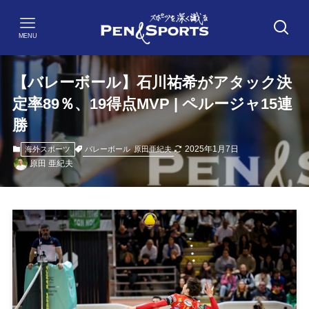
MENU
【バレーボール】石川祐希がアタック決
定率89％、19得点MVP | ペルージャ15連
勝
2025年1月7日
バレーボール
原田亜紀夫
海外スポーツ
原田 亜紀夫