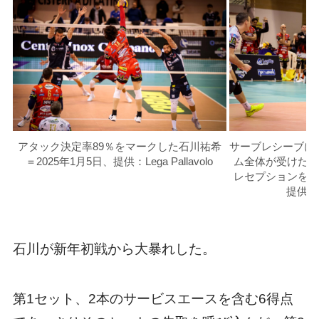
アタック決定率89％をマークした石川祐希
サーブレシーブに
＝2025年1月5日、提供：Lega Pallavolo
ム全体が受けた4
レセプションをさば
提供：Le
石川が新年初戦から大暴れした。
第1セット、2本のサービスエースを含む6得点