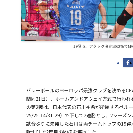
19得点、アタック決定率62%でMV
バレーボールのヨーロッパ最強クラブを決めるCEV
間同21日）、ホームアンドアウェイ方式で行われ
の第2戦は、日本代表の石川祐希が所属するペルージャ
25/25-14/31-29）で下して2連勝とし、2
試合ぶりに先発した石川は両チームトップの19得
欧州CLで2度目のMVPを獲得した。