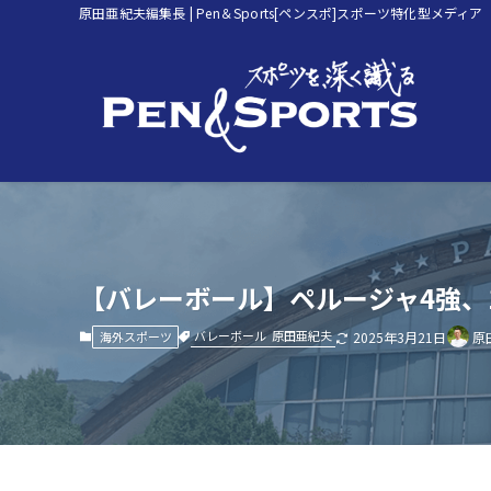
原田亜紀夫編集長 | Pen＆Sports[ペンスポ]スポーツ特化型メディア
【バレーボール】ペルージャ4強、19
バレーボール
原田亜紀夫
海外スポーツ
2025年3月21日
原