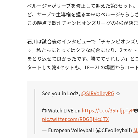
ペルージャがサーブを修正して迎えた第3セット
ど、サーブで主導権を握る本来のペルージャらしさ
この時点で欧州チャンピオンズリーグの4強が決
石川は試合後のインタビューで「チャンピオンズ
す。私たちにとってはタフな試合になり、2セット
をとり返せて良かったです。勝ててうれしい」と
タートした第4セットも、18－21の場面からコ
See you in Lodz,
@SIRVolleyPG
☺️
📺 Watch LIVE on
https://t.co/35InljpTyP

pic.twitter.com/RDGBjKc0TX
— European Volleyball (@CEVolleyball)
M