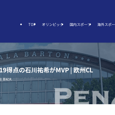
TOP
オリンピック
国内スポーツ
海外スポ
得点の石川祐希がMVP | 欧州CL
田 亜紀夫