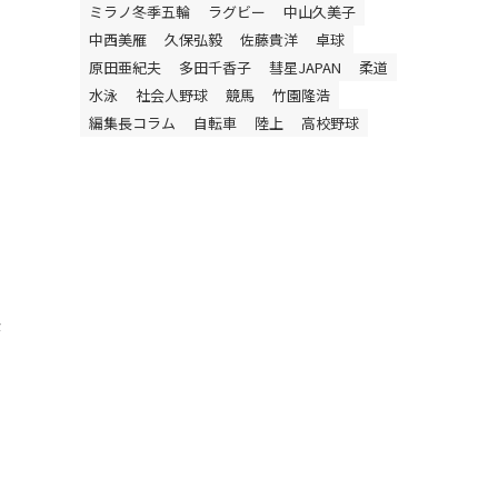
ミラノ冬季五輪
ラグビー
中山久美子
中西美雁
久保弘毅
佐藤貴洋
卓球
原田亜紀夫
多田千香子
彗星JAPAN
柔道
水泳
社会人野球
競馬
竹園隆浩
編集長コラム
自転車
陸上
高校野球
決