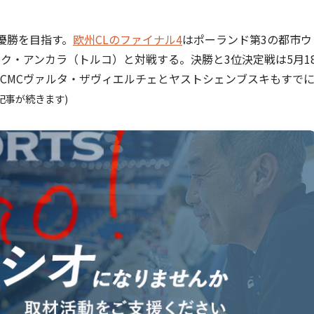
優勝を目指す。
欧州CLのファイナル4
はポーランド第3の都市ウ
ンク・アンカラ（トルコ）と対戦する。決勝と3位決定戦は5月1
CMCヴァルタ・ザヴィエルチェとヤストシェンブスキもすで
記事が続きます)