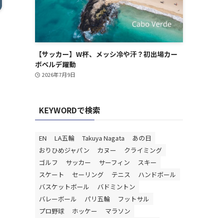
【サッカー】W杯、メッシ冷や汗？初出場カー
ボベルデ躍動
2026年7月9日
KEYWORDで検索
EN
LA五輪
Takuya Nagata
あの日
おりひめジャパン
カヌー
クライミング
ゴルフ
サッカー
サーフィン
スキー
スケート
セーリング
テニス
ハンドボール
バスケットボール
バドミントン
バレーボール
パリ五輪
フットサル
プロ野球
ホッケー
マラソン