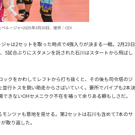
ルージャ=2025年3月20日、提供：CEV
ジャは2セットを取った時点で4強入りが決まる一戦。2月23日
来、5試合ぶりにスタメンを託された石川はスタートから飛ばし
ブロックをかわしてレフトから打ち抜くと、その後も司令塔のジ
た並行トスを鋭い助走からさばいていく。要所でパイプも2本
場できないOHセメニウク不在を補って余りある頼もしさだ。
るモンツァも意地を見せる。第2セットは石川も含めて7本のサ
ァが取り返した。