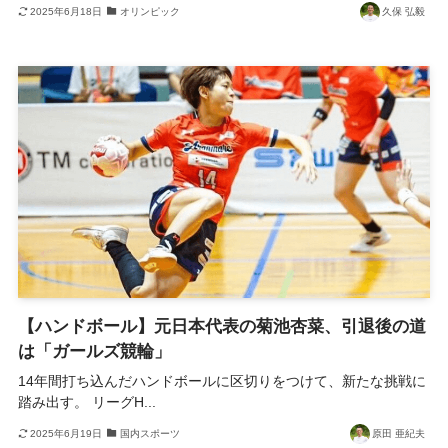
2025年6月18日
オリンピック
久保 弘毅
【ハンドボール】元日本代表の菊池杏菜、引退後の道
は「ガールズ競輪」
14年間打ち込んだハンドボールに区切りをつけて、新たな挑戦に
踏み出す。 リーグH...
2025年6月19日
国内スポーツ
原田 亜紀夫