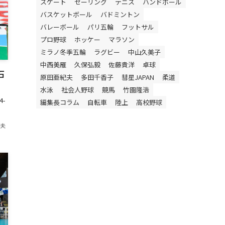
スケート
セーリング
テニス
ハンドボール
バスケットボール
バドミントン
バレーボール
パリ五輪
フットサル
プロ野球
ホッケー
マラソン
ミラノ冬季五輪
ラグビー
中山久美子
中西美雁
久保弘毅
佐藤貴洋
卓球
石
原田亜紀夫
多田千香子
彗星JAPAN
柔道
水泳
社会人野球
競馬
竹園隆浩
4-
編集長コラム
自転車
陸上
高校野球
紀夫