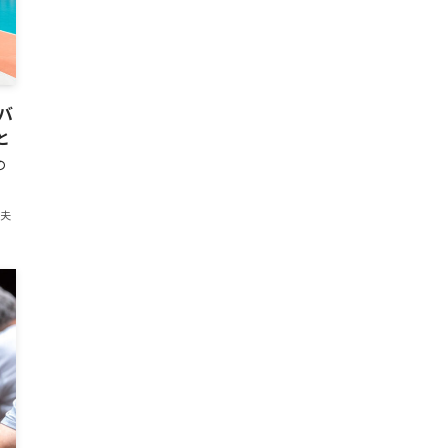
バ
と
の
紀夫