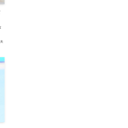
パ
な
紀夫