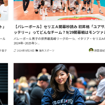
ト」
【バレーボール】セリエＡ開幕秒読み 初昇格「ユアサ
ッテリー」ってどんなチーム？9/29開幕戦はモンツァ
ボール
バレーボール男子の世界最高峰リーグの一つ、イタリア・セリエA
2024年ｰ2025年シ...
千香子
2024年9月29日
海外スポーツ
原田 亜