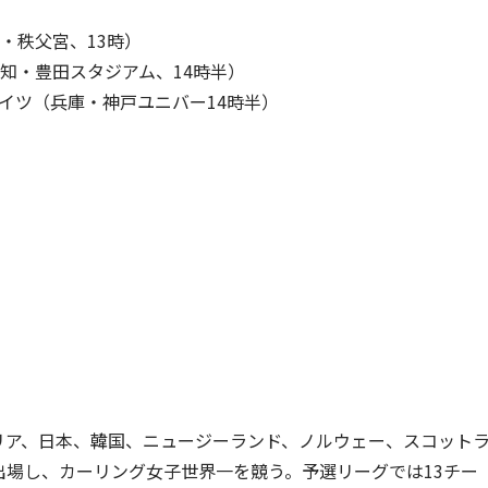
・秩父宮、13時）
知・豊田スタジアム、14時半）
イツ（兵庫・神戸ユニバー14時半）
リア、日本、韓国、ニュージーランド、ノルウェー、スコット
出場し、カーリング女子世界一を競う。予選リーグでは13チー