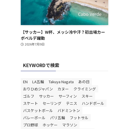
【サッカー】W杯、メッシ冷や汗？初出場カー
ボベルデ躍動
2026年7月9日
KEYWORDで検索
EN
LA五輪
Takuya Nagata
あの日
おりひめジャパン
カヌー
クライミング
ゴルフ
サッカー
サーフィン
スキー
スケート
セーリング
テニス
ハンドボール
バスケットボール
バドミントン
バレーボール
パリ五輪
フットサル
プロ野球
ホッケー
マラソン