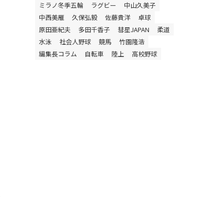
ミラノ冬季五輪
ラグビー
中山久美子
中西美雁
久保弘毅
佐藤貴洋
卓球
原田亜紀夫
多田千香子
彗星JAPAN
柔道
水泳
社会人野球
競馬
竹園隆浩
編集長コラム
自転車
陸上
高校野球
ラ