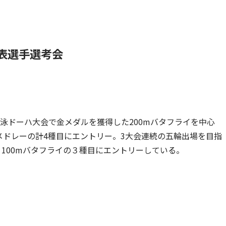
表選手選考会
泳ドーハ大会で金メダルを獲得した200mバタフライを中心
個人メドレーの計4種目にエントリー。3大会連続の五輪出場を目指
、100mバタフライの３種目にエントリーしている。