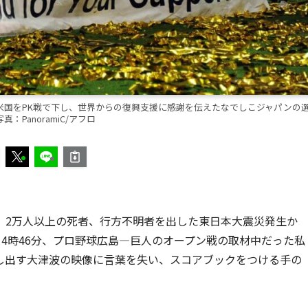
勝で米国をPK戦で下し、世界からの復興支援に感謝を伝えたなでしこジャパンの
真：PanoramiC/アフロ
。2万人以上の死者、行方不明者を出した東日本大震災発生か
後14時46分、プロ野球広島―巨人のオープン戦の取材中だった私
し出す大津波の映像に言葉を失い、スコアブックをつける手の