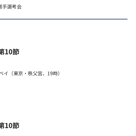
選手選考会
第10節
ベイ（東京・秩父宮、19時）
第10節