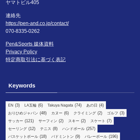
ヤマトビル405
連絡先
https://pen-and.co.jp/contact/
070-8335-0262
Pen&Sports 媒体資料
Privacy Policy
特定商取引法に基づく表記
Keywords
(3)
(6)
(74)
(4)
EN
LA五輪
Takuya Nagata
あの日
(48)
(6)
(2)
(3)
おりひめジャパン
カヌー
クライミング
ゴルフ
(121)
(2)
(2)
(7)
サッカー
サーフィン
スキー
スケート
(12)
(8)
(257)
セーリング
テニス
ハンドボール
(18)
(9)
(196)
バスケットボール
バドミントン
バレーボール