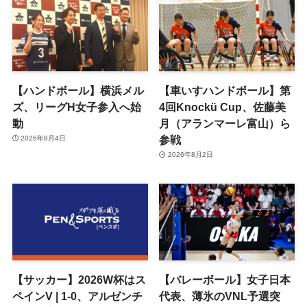
【ハンドボール】横浜メル
【車いすハンドボール】第
ズ、リーグH女子参入へ始
4回Knockü Cup、佐藤美
動
月（アランマーレ富山）ら
参戦
2026年8月4日
2026年8月2日
【サッカー】2026W杯はス
【バレーボール】女子日本
ペインV | 1-0、アルゼンチ
代表、薄氷のVNL予選突