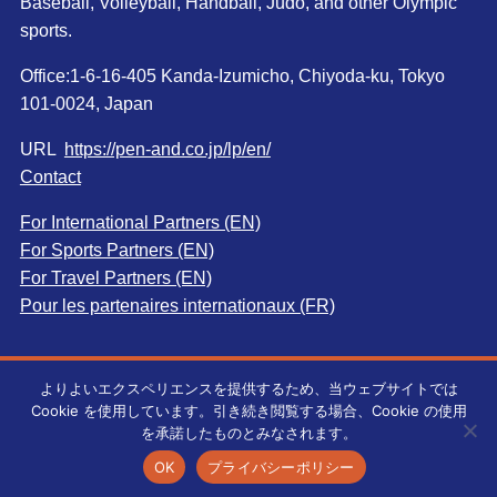
Baseball, Volleyball, Handball, Judo, and other Olympic
sports.
Office:1-6-16-405 Kanda-Izumicho, Chiyoda-ku, Tokyo
101-0024, Japan
URL
https://pen-and.co.jp/lp/en/
Contact
For International Partners (EN)
For Sports Partners (EN)
For Travel Partners (EN)
Pour les partenaires internationaux (FR)
よりよいエクスペリエンスを提供するため、当ウェブサイトでは
Cookie を使用しています。引き続き閲覧する場合、Cookie の使用
©
Pen＆Co., Ltd. All rights reserved.無断転載を禁じます。
を承諾したものとみなされます。
OK
プライバシーポリシー