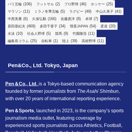
(106)
(2)
(46)
(25)
パリ五輪
フットサル
プロ野球
ホッケー
(11)
(5)
(49)
(41)
マラソン
ミラノ冬季五輪
ラグビー
中山久美子
(6)
(166)
(8)
(7)
中西美雁
久保弘毅
佐藤貴洋
卓球
(469)
(34)
(54)
(20)
原田亜紀夫
多田千香子
彗星JAPAN
柔道
(10)
(5)
(9)
(11)
水泳
社会人野球
競馬
竹園隆浩
(25)
(1)
(39)
(11)
編集長コラム
自転車
陸上
高校野球
Pen&Co., Ltd. Tokyo, Japan
Pen＆Co., Ltd.
is a Tokyo-based communication agency
founded by former journalists from
The Asahi Shimbun
,
with over 20 years of international reporting experience.
Pen＆Sports
, launched in 2023, is the company’s sports
journalism media outlet, featuring coverage by
experienced sports journalists across Athletics, Football,