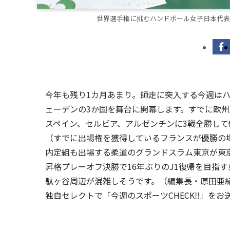
世界選手権に挑むハンドボール女子日本代表
今年も残り1カ月あまり。師走に突入する今週は
ェーデンの3か国を舞台に開幕します。すでに欧
スペイン、セルビア、アルゼンチンに3戦全勝し
（すでに出場権を獲得しているフランスが優勝の
内定組も出場する柔道のグランドスラム東京が東
昇格プレーオフ決勝で16年ぶりのJ1復帰を目指
駄ヶ谷周辺が混雑しそうです。（編集長・原田亜紀夫）
独自セレクトで「今週のスポーツCHECK‼」をお