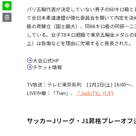
パリ五輪代表が決定していない男子の60キロ級と1
て全日本柔道連盟が強化委員会を開いて内定を決め
級の斉藤立（国士舘大）、同66キロ級の阿部一二
している。女子78キロ超級で東京五輪金メダルの
上）は負傷などを理由に欠場すると発表された。
大会公式HP
チケット情報
TV放送：テレビ東京系列 12月2日(土) 16:00～、12
LIVE中継：「Tver」、
「JudoTV」(IJF)
サッカーJリーグ・J1昇格プレーオフ