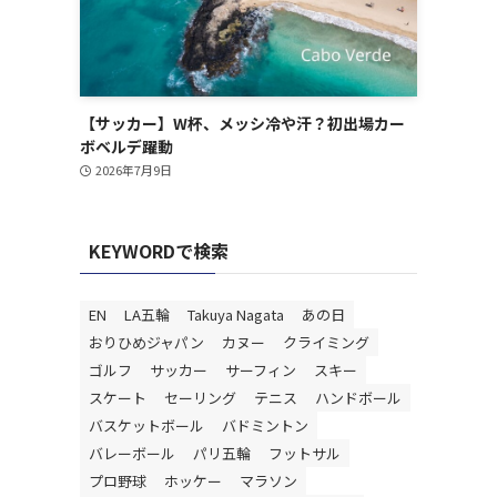
【サッカー】W杯、メッシ冷や汗？初出場カー
ボベルデ躍動
2026年7月9日
KEYWORDで検索
EN
LA五輪
Takuya Nagata
あの日
おりひめジャパン
カヌー
クライミング
ゴルフ
サッカー
サーフィン
スキー
スケート
セーリング
テニス
ハンドボール
バスケットボール
バドミントン
バレーボール
パリ五輪
フットサル
プロ野球
ホッケー
マラソン