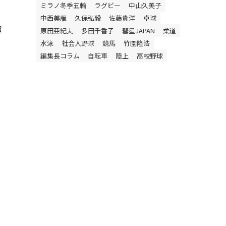
ミラノ冬季五輪
ラグビー
中山久美子
中西美雁
久保弘毅
佐藤貴洋
卓球
超
原田亜紀夫
多田千香子
彗星JAPAN
柔道
水泳
社会人野球
競馬
竹園隆浩
編集長コラム
自転車
陸上
高校野球