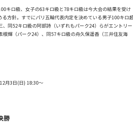
00キロ級、女子の63キロ級と78キロ級は今大会の結果を受け
る方針。すでにパリ五輪代表内定を決めている男子100キロ
三、同52キロ級の阿部詩（いずれもパーク24）らがエントリー
素根輝（パーク24）、同57キロ級の舟久保遥香（三井住友海
月3日(日) 18:30～
決勝