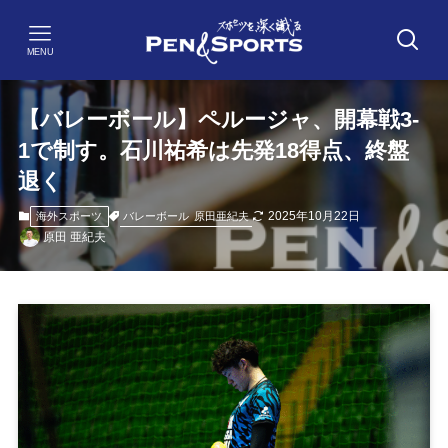
MENU
【バレーボール】ペルージャ、開幕戦3-
1で制す。石川祐希は先発18得点、終盤
退く
2025年10月22日
バレーボール
原田亜紀夫
海外スポーツ
原田 亜紀夫