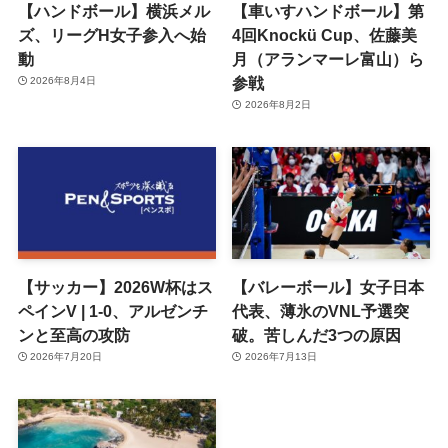
【ハンドボール】横浜メル
【車いすハンドボール】第
ズ、リーグH女子参入へ始
4回Knockü Cup、佐藤美
動
月（アランマーレ富山）ら
参戦
2026年8月4日
2026年8月2日
【サッカー】2026W杯はス
【バレーボール】女子日本
ペインV | 1-0、アルゼンチ
代表、薄氷のVNL予選突
ンと至高の攻防
破。苦しんだ3つの原因
2026年7月20日
2026年7月13日