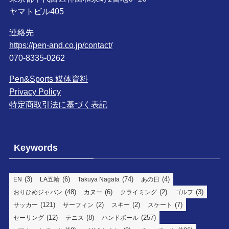
ヤマトビル405
連絡先
https://pen-and.co.jp/contact/
070-8335-0262
Pen&Sports 媒体資料
Privacy Policy
特定商取引法に基づく表記
Keywords
(3)
(6)
(74)
(4)
EN
LA五輪
Takuya Nagata
あの日
(48)
(6)
(2)
(3)
おりひめジャパン
カヌー
クライミング
ゴルフ
(121)
(2)
(2)
(7)
サッカー
サーフィン
スキー
スケート
(12)
(8)
(257)
セーリング
テニス
ハンドボール