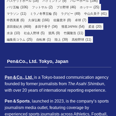
(18)
(9)
(196)
バスケットボール
バドミントン
バレーボール
(106)
(2)
(46)
(25)
パリ五輪
フットサル
プロ野球
ホッケー
(11)
(5)
(49)
(41)
マラソン
ミラノ冬季五輪
ラグビー
中山久美子
(6)
(166)
(8)
(7)
中西美雁
久保弘毅
佐藤貴洋
卓球
(469)
(34)
(54)
(20)
原田亜紀夫
多田千香子
彗星JAPAN
柔道
(10)
(5)
(9)
(11)
水泳
社会人野球
競馬
竹園隆浩
(25)
(1)
(39)
(11)
編集長コラム
自転車
陸上
高校野球
Pen&Co., Ltd. Tokyo, Japan
Pen＆Co., Ltd.
is a Tokyo-based communication agency
founded by former journalists from
The Asahi Shimbun
,
with over 20 years of international reporting experience.
Pen＆Sports
, launched in 2023, is the company’s sports
journalism media outlet, featuring coverage by
experienced sports journalists across Athletics, Football,