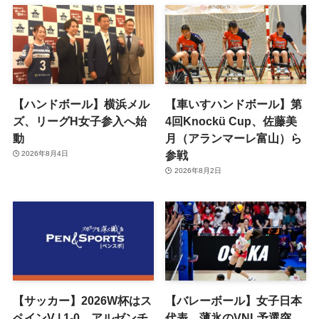
【ハンドボール】横浜メル
【車いすハンドボール】第
ズ、リーグH女子参入へ始
4回Knockü Cup、佐藤美
動
月（アランマーレ富山）ら
参戦
2026年8月4日
2026年8月2日
【サッカー】2026W杯はス
【バレーボール】女子日本
ペインV | 1-0、アルゼンチ
代表、薄氷のVNL予選突