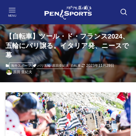
MENU
【自転車】ツール・ド・フランス2024、
五輪にパリ譲る。イタリア発、ニースで
幕
2023年11月29日
パリ五輪
原田亜紀夫
自転車
海外スポーツ
原田 亜紀夫