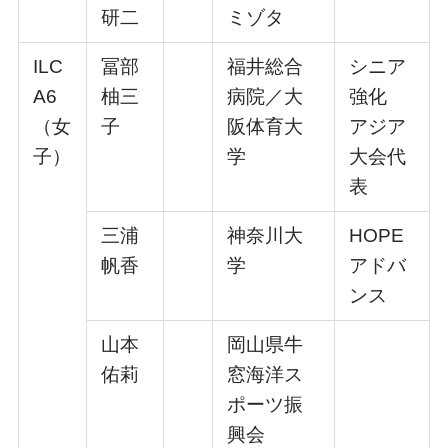
研⼆
ミゾタ
ILC
冨部
福井総合
シニア
A6
柚三
病院／⼤
強化
（⼥
⼦
阪体育⼤
アジア
⼦）
学
⼤会代
表
三浦
神奈川⼤
HOPE
帆⾹
学
アドバ
ンス
⼭本
岡⼭県⽜
佑莉
窓海洋ス
ポーツ振
興会