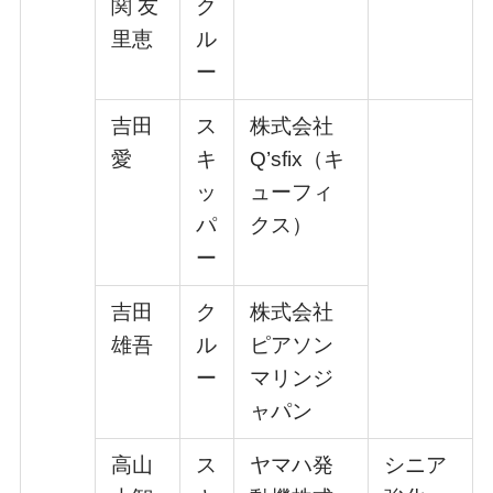
関 友
ク
⾥恵
ル
ー
吉⽥
ス
株式会社
愛
キ
Q’sfix（キ
ッ
ューフィ
パ
クス）
ー
吉⽥
ク
株式会社
雄吾
ル
ピアソン
ー
マリンジ
ャパン
⾼⼭
ス
ヤマハ発
シニア