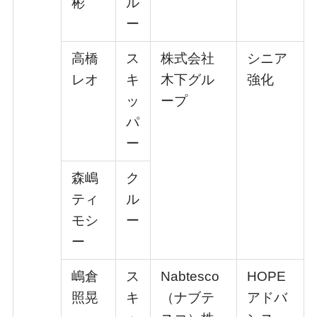
彬
ル
ー
⾼橋
ス
株式会社
シニア
レオ
キ
⽊下グル
強化
ッ
ープ
パ
ー
森嶋
ク
ティ
ル
モシ
ー
ー
嶋倉
ス
Nabtesco
HOPE
照晃
キ
（ナブテ
アドバ