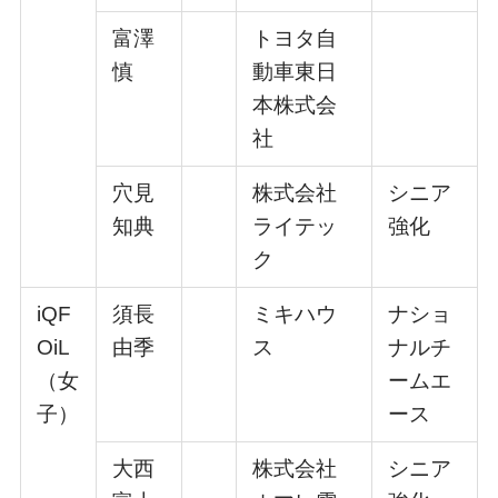
富澤
トヨタ⾃
慎
動⾞東⽇
本株式会
社
⽳⾒
株式会社
シニア
知典
ライテッ
強化
ク
iQF
須⻑
ミキハウ
ナショ
OiL
由季
ス
ナルチ
（⼥
ームエ
⼦）
ース
⼤⻄
株式会社
シニア