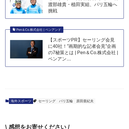
渡部雄貴・植田実組、パリ五輪へ
挑戦
Pen＆Co.株式会社 | ペンアンド
【スポーツPR】セーリング会見
に40社！”画期的な記者会見”企画
の7秘策とは | Pen＆Co.株式会社 |
ペンアン…
海外スポーツ
セーリング
パリ五輪
原田亜紀夫
\ 感想をお寄せください /