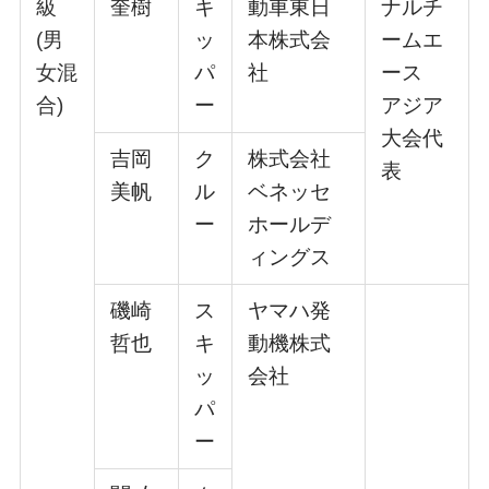
級
奎樹
キ
動⾞東⽇
ナルチ
(男
ッ
本株式会
ームエ
⼥混
パ
社
ース
合)
ー
アジア
⼤会代
吉岡
ク
株式会社
表
美帆
ル
ベネッセ
ー
ホールデ
ィングス
磯崎
ス
ヤマハ発
哲也
キ
動機株式
ッ
会社
パ
ー