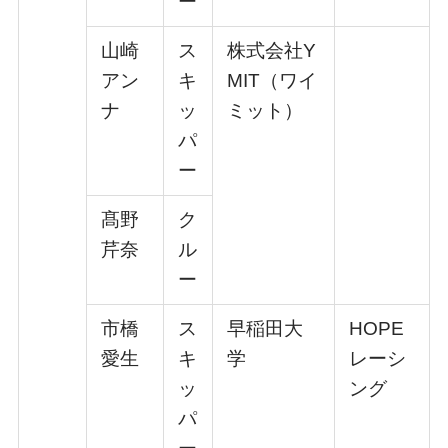
ー
⼭崎
ス
株式会社Y
アン
キ
MIT（ワイ
ナ
ッ
ミット）
パ
ー
髙野
ク
芹奈
ル
ー
市橋
ス
早稲⽥⼤
HOPE
愛⽣
キ
学
レーシ
ッ
ング
パ