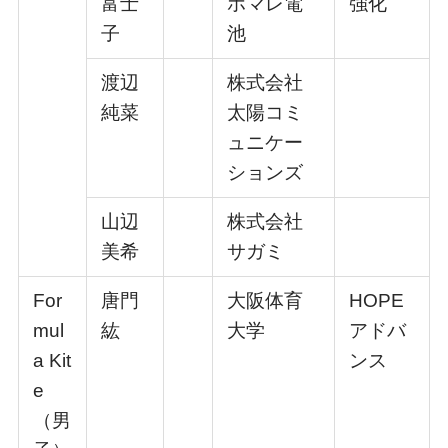
富⼠
ホマレ電
強化
⼦
池
渡辺
株式会社
純菜
太陽コミ
ュニケー
ションズ
⼭辺
株式会社
美希
サガミ
For
唐⾨
⼤阪体育
HOPE
mul
紘
⼤学
アドバ
a Kit
ンス
e
（男