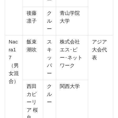
ー
後藤
ク
⻘⼭学院
凛⼦
ル
⼤学
ー
Nac
飯束
ス
株式会社
アジア
ra1
潮吹
キ
エス･ピ
⼤会代
7
ッ
ー･ネット
表
（男
パ
ワーク
⼥混
ー
合）
⻄⽥
ク
関⻄⼤学
カピ
ル
ーリ
ー
ア 桜
良