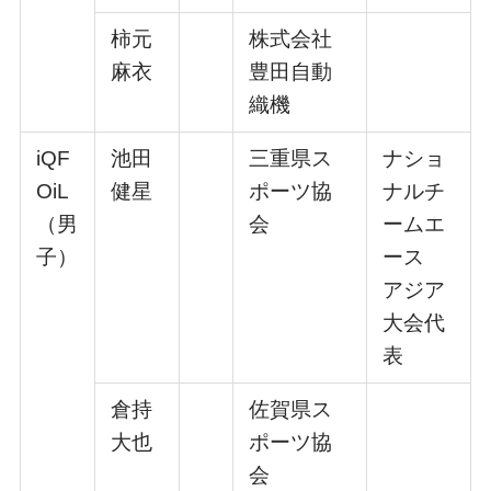
柿元
株式会社
⿇⾐
豊⽥⾃動
織機
iQF
池⽥
三重県ス
ナショ
OiL
健星
ポーツ協
ナルチ
（男
会
ームエ
⼦）
ース
アジア
⼤会代
表
倉持
佐賀県ス
⼤也
ポーツ協
会