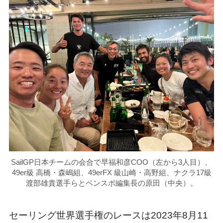
SailGP日本チームの会合で早福和彦COO（左から3人目）、
49er級 高橋・森嶋組、49erFX 級山崎・高野組、ナクラ17級
渡部雄貴選手らとペンスポ編集長の原田（中央）。
セーリング世界選手権のレースは2023年8月11