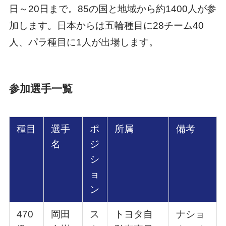
日～20日まで。85の国と地域から約1400人が参
加します。日本からは五輪種目に28チーム40
人、パラ種目に1人が出場します。
参加選手一覧
種⽬
選⼿
ポ
所属
備考
名
ジ
シ
ョ
ン
470
岡⽥
ス
トヨタ⾃
ナショ