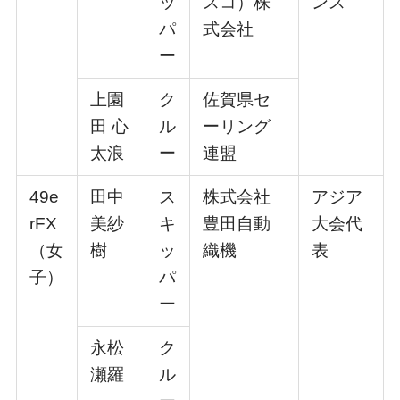
ッ
スコ）株
ンス
パ
式会社
ー
上園
ク
佐賀県セ
⽥ ⼼
ル
ーリング
太浪
ー
連盟
49e
⽥中
ス
株式会社
アジア
rFX
美紗
キ
豊⽥⾃動
⼤会代
（⼥
樹
ッ
織機
表
⼦）
パ
ー
永松
ク
瀬羅
ル