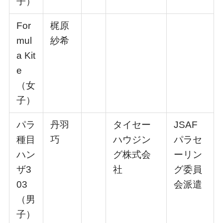
⼦）
For
梶原
mul
紗希
a Kit
e
（⼥
⼦）
パラ
丹⽻
タイセー
JSAF
種⽬
巧
ハウジン
パラセ
ハン
グ株式会
ーリン
ザ3
社
グ委員
03
会派遣
（男
⼦）