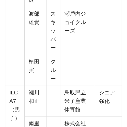
渡部
ス
瀬⼾内ジ
雄貴
キ
ョイクル
ッ
ーズ
パ
ー
植⽥
ク
実
ル
ー
ILC
瀬川
⿃取県⽴
シニア
A7
和正
⽶⼦産業
強化
（男
体育館
⼦）
南⾥
株式会社