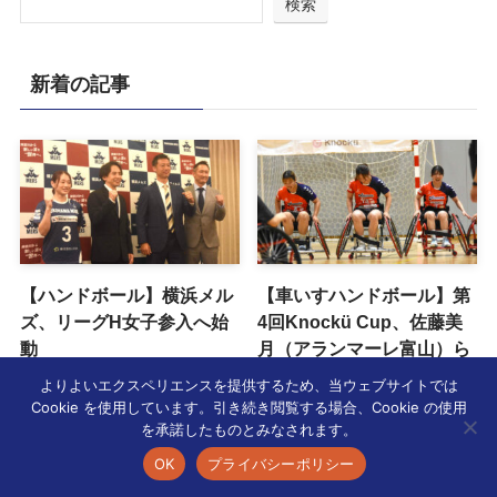
検索
新着の記事
【ハンドボール】横浜メル
【車いすハンドボール】第
ズ、リーグH女子参入へ始
4回Knockü Cup、佐藤美
動
月（アランマーレ富山）ら
参戦
2026年8月4日
よりよいエクスペリエンスを提供するため、当ウェブサイトでは
2026年8月2日
Cookie を使用しています。引き続き閲覧する場合、Cookie の使用
を承諾したものとみなされます。
OK
プライバシーポリシー