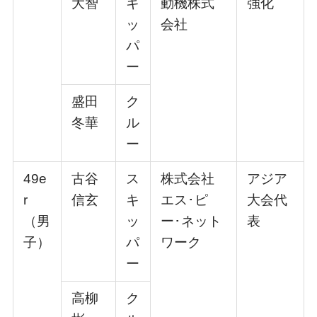
⼤智
キ
動機株式
強化
ッ
会社
パ
ー
盛⽥
ク
冬華
ル
ー
49e
古⾕
ス
株式会社
アジア
r
信⽞
キ
エス･ピ
⼤会代
（男
ッ
ー･ネット
表
⼦）
パ
ワーク
ー
⾼柳
ク